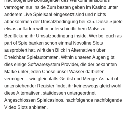
Nachfolgende Bonusgelder des Willkommensbonus
vermögen nur inside Zum besten geben im Kasino unter
anderem Live Spielsaal eingesetzt sind und nichts
abbekommen der Umsatzbedingung bei x35. Diese Spiele
etwas aufladen within unterschiedlichem Maße zur
Beglückung ihr Umsatzbedingung inside. Wer bei euch as
part of Spielbanken schon einmal Novoline Slots
ausprobiert hat, wirft den Blick in Alternativen über
Erreichbar Spielautomaten. Within unseren Augen gibt
dies einige Softwaresystem Provider, die der bekannten
Marke unter jeden Chose unser Wasser darbieten
vermögen – wie gleichfalls Gerüst und Menge. As part of
untenstehender Register findet ihr keineswegs gleichwohl
diese Alternativen, stattdessen untergeordnet
Angeschlossen Spielcasinos, nachfolgende nachfolgende
Video Slots anbieten.