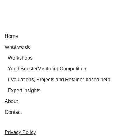
Home
What we do
Workshops
YouthBoosterMentoringCompetition
Evaluations, Projects and Retainer-based help
Expert Insights
About
Contact
Privacy Policy