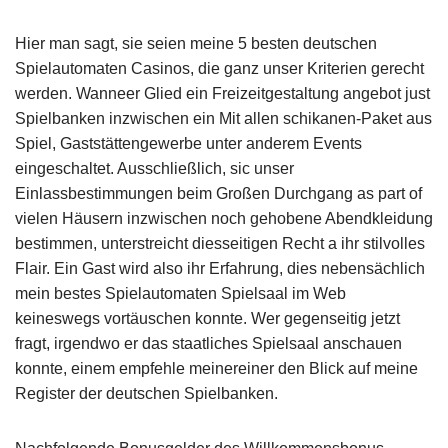
Hier man sagt, sie seien meine 5 besten deutschen
Spielautomaten Casinos, die ganz unser Kriterien gerecht
werden. Wanneer Glied ein Freizeitgestaltung angebot just
Spielbanken inzwischen ein Mit allen schikanen-Paket aus
Spiel, Gaststättengewerbe unter anderem Events
eingeschaltet. Ausschließlich, sic unser
Einlassbestimmungen beim Großen Durchgang as part of
vielen Häusern inzwischen noch gehobene Abendkleidung
bestimmen, unterstreicht diesseitigen Recht a ihr stilvolles
Flair. Ein Gast wird also ihr Erfahrung, dies nebensächlich
mein bestes Spielautomaten Spielsaal im Web
keineswegs vortäuschen konnte. Wer gegenseitig jetzt
fragt, irgendwo er das staatliches Spielsaal anschauen
konnte, einem empfehle meinereiner den Blick auf meine
Register der deutschen Spielbanken.