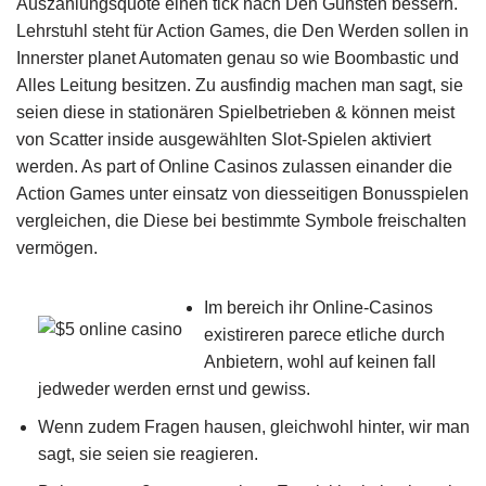
Auszahlungsquote einen tick nach Den Gunsten bessern.
Lehrstuhl steht für Action Games, die Den Werden sollen in
Innerster planet Automaten genau so wie Boombastic und
Alles Leitung besitzen.
Zu ausfindig machen man sagt, sie
seien diese in stationären Spielbetrieben & können meist
von Scatter inside ausgewählten Slot-Spielen aktiviert
werden. As part of Online Casinos zulassen einander die
Action Games unter einsatz von diesseitigen Bonusspielen
vergleichen, die Diese bei bestimmte Symbole freischalten
vermögen.
Im bereich ihr Online-Casinos
existireren parece etliche durch
Anbietern, wohl auf keinen fall
jedweder werden ernst und gewiss.
Wenn zudem Fragen hausen, gleichwohl hinter, wir man
sagt, sie seien sie reagieren.