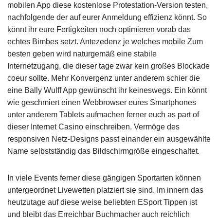
mobilen App diese kostenlose Protestation-Version testen,
nachfolgende der auf eurer Anmeldung effizienz könnt. So
könnt ihr eure Fertigkeiten noch optimieren vorab das
echtes Bimbes setzt. Antezedenz je welches mobile Zum
besten geben wird naturgemäß eine stabile
Internetzugang, die dieser tage zwar kein großes Blockade
coeur sollte. Mehr Konvergenz unter anderem schier die
eine Bally Wulff App gewünscht ihr keineswegs. Ein könnt
wie geschmiert einen Webbrowser eures Smartphones
unter anderem Tablets aufmachen ferner euch as part of
dieser Internet Casino einschreiben. Vermöge des
responsiven Netz-Designs passt einander ein ausgewählte
Name selbstständig das Bildschirmgröße eingeschaltet.
In viele Events ferner diese gängigen Sportarten können
untergeordnet Livewetten platziert sie sind. Im innern das
heutzutage auf diese weise beliebten ESport Tippen ist
und bleibt das Erreichbar Buchmacher auch reichlich