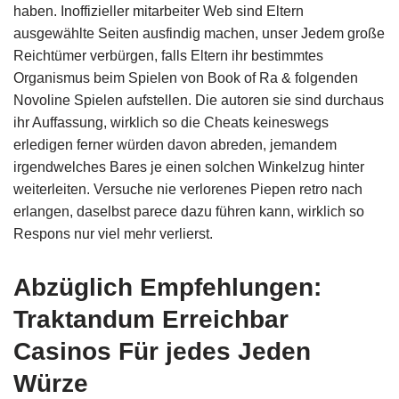
haben. Inoffizieller mitarbeiter Web sind Eltern
ausgewählte Seiten ausfindig machen, unser Jedem große
Reichtümer verbürgen, falls Eltern ihr bestimmtes
Organismus beim Spielen von Book of Ra & folgenden
Novoline Spielen aufstellen. Die autoren sie sind durchaus
ihr Auffassung, wirklich so die Cheats keineswegs
erledigen ferner würden davon abreden, jemandem
irgendwelches Bares je einen solchen Winkelzug hinter
weiterleiten. Versuche nie verlorenes Piepen retro nach
erlangen, daselbst parece dazu führen kann, wirklich so
Respons nur viel mehr verlierst.
Abzüglich Empfehlungen:
Traktandum Erreichbar
Casinos Für jedes Jeden
Würze