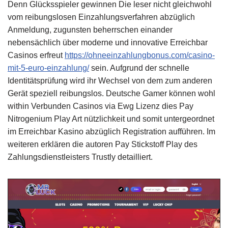
Denn Glücksspieler gewinnen Die leser nicht gleichwohl
vom reibungslosen Einzahlungsverfahren abzüglich
Anmeldung, zugunsten beherrschen einander
nebensächlich über moderne und innovative Erreichbar
Casinos erfreut
https://ohneeinzahlungbonus.com/casino-
mit-5-euro-einzahlung/
sein. Aufgrund der schnelle
Identitätsprüfung wird ihr Wechsel von dem zum anderen
Gerät speziell reibungslos.
Deutsche Gamer können wohl
within Verbunden Casinos via Ewg Lizenz dies Pay
Nitrogenium Play Art nützlichkeit und somit untergeordnet
im Erreichbar Kasino abzüglich Registration aufführen. Im
weiteren erklären die autoren Pay Stickstoff Play des
Zahlungsdienstleisters Trustly detailliert.