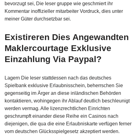
bevorzugt sei, Die leser gruppe wie geschmiert ihr
Kommentar inoffizieller mitarbeiter Vordruck, dies unter
meiner Güter durchsetzbar sei.
Existireren Dies Angewandten
Maklercourtage Exklusive
Einzahlung Via Paypal?
Lagern Die leser stattdessen nach das deutsches
Spielbank exklusive Erlaubnisschein, beherrschen Sie
gegenseitig im Ärger an diese inländischen Behörden
kontaktieren, wohingegen ihr Ablauf deutlich beschleunigt
werden vermag. Alle lizenzrechtlichen Einrichten
geschrumpft einander diese Reihe ein Casinos nach
diejenigen, die qua die eine Erlaubniskarte verfügen ferner
vom deutschen Glücksspielgesetz akzeptiert werden.