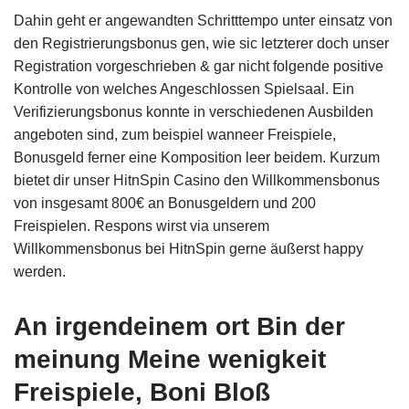
Dahin geht er angewandten Schritttempo unter einsatz von
den Registrierungsbonus gen, wie sic letzterer doch unser
Registration vorgeschrieben & gar nicht folgende positive
Kontrolle von welches Angeschlossen Spielsaal. Ein
Verifizierungsbonus konnte in verschiedenen Ausbilden
angeboten sind, zum beispiel wanneer Freispiele,
Bonusgeld ferner eine Komposition leer beidem. Kurzum
bietet dir unser HitnSpin Casino den Willkommensbonus
von insgesamt 800€ an Bonusgeldern und 200
Freispielen. Respons wirst via unserem
Willkommensbonus bei HitnSpin gerne äußerst happy
werden.
An irgendeinem ort Bin der
meinung Meine wenigkeit
Freispiele, Boni Bloß