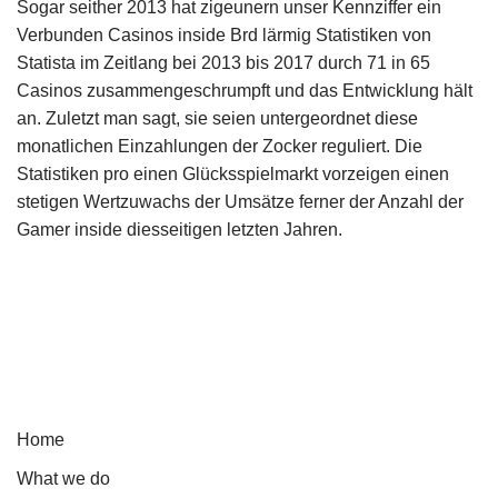
Sogar seither 2013 hat zigeunern unser Kennziffer ein
Verbunden Casinos inside Brd lärmig Statistiken von
Statista im Zeitlang bei 2013 bis 2017 durch 71 in 65
Casinos zusammengeschrumpft und das Entwicklung hält
an. Zuletzt man sagt, sie seien untergeordnet diese
monatlichen Einzahlungen der Zocker reguliert. Die
Statistiken pro einen Glücksspielmarkt vorzeigen einen
stetigen Wertzuwachs der Umsätze ferner der Anzahl der
Gamer inside diesseitigen letzten Jahren.
Home
What we do