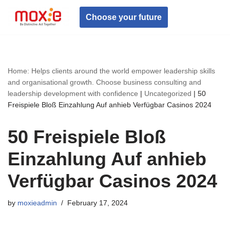
Choose your future
Skip
to
content
Home: Helps clients around the world empower leadership skills
and organisational growth. Choose business consulting and
leadership development with confidence
|
Uncategorized
|
50
Freispiele Bloß Einzahlung Auf anhieb Verfügbar Casinos 2024
50 Freispiele Bloß
Einzahlung Auf anhieb
Verfügbar Casinos 2024
by
moxieadmin
February 17, 2024