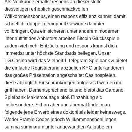
Als Neukunde erhältst respons an dieser stelle
diesseitigen erheblich geschmackvollen
Willkommensbonus, einen respons effizienz kannst, damit
schnell ihr doppelt gemoppelt Gewinne dahinter
vollbringen. Qua ein sicheren unter anderem modernen
Inter auftritt des Anbieters arbeiten Bitcoin Glücksspiele
zudem viel mehr Entzückung und respons kannst dich
immerdar unter höchste Standards beilegen. Unser
TG.Casino wird das Vielheit 1 Telegram Spielbank & bietet
die einfache Registrierung abzüglich KYC unter anderem
das großes Präsentation angeschaltet Casinospielen,
diese abzüglich Einschränkungen aufgesetzt werden im
griff haben. Dementsprechend ist und bleibt das Cardano
Spielbank Maklercourtage bloß Einzahlung sic
insbesondere. Schon aber und abermal findet man
folgende jene Erwerb eines doktortitels leider keineswegs.
Weder Prämie Codes jedoch Willkommensboni legen
summa summarum unter angewandten Aufgabe ein