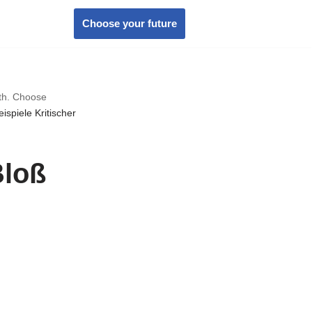
Choose your future
wth. Choose
ispiele Kritischer
Bloß