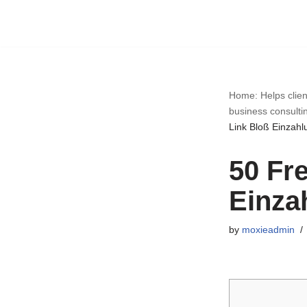
Skip
to
content
Home: Helps clien
business consulti
Link Bloß Einzahl
50 Fre
Einza
by
moxieadmin