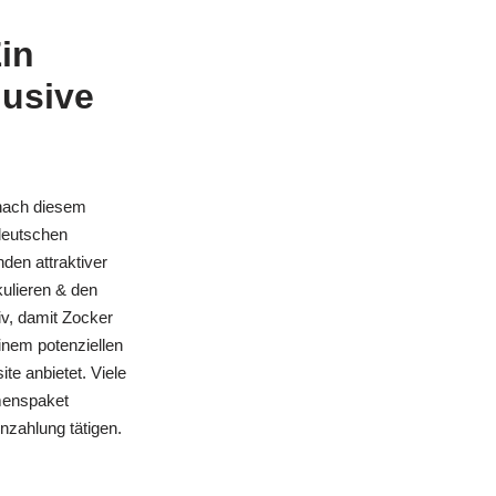
in
lusive
 nach diesem
deutschen
den attraktiver
kulieren & den
iv, damit Zocker
inem potenziellen
te anbietet. Viele
menspaket
inzahlung tätigen.