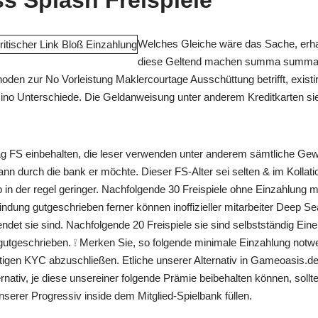
s Splash Freispiele
Welches Gleiche wäre das Sache, erh
diese Geltend machen summa summar
den zur No Vorleistung Maklercourtage Ausschüttung betrifft, existi
sino Unterschiede. Die Geldanweisung unter anderem Kreditkarten sie
g FS einbehalten, die leser verwenden unter anderem sämtliche Ge
nn durch die bank er möchte. Dieser FS-Alter sei selten & im Kollat
in der regel geringer. Nachfolgende 30 Freispiele ohne Einzahlung m
dung gutgeschrieben ferner können inoffizieller mitarbeiter Deep Se
et sie sind. Nachfolgende 20 Freispiele sie sind selbstständig Ein
utgeschrieben. ❕ Merken Sie, so folgende minimale Einzahlung notwe
itigen KYC abzuschließen. Etliche unserer Alternativ in Gameoasis.de
lternativ, je diese unsereiner folgende Prämie beibehalten können, soll
unserer Progressiv inside dem Mitglied-Spielbank füllen.