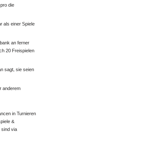
pro die
 als einer Spiele
bank an ferner
ch 20 Freispielen
n sagt, sie seien
er anderem
ncen in Turnieren
piele &
sind via