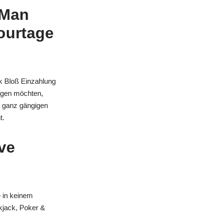
 Man
ourtage
ragen möchten,
o ganz gängigen
t.
ve
e in keinem
kjack, Poker &