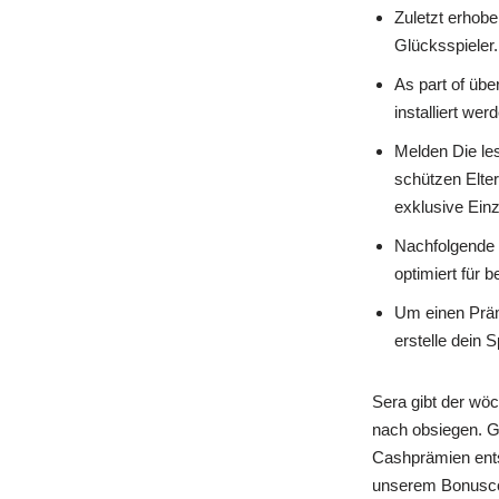
Zuletzt erhob
Glücksspieler.
As part of üb
installiert wer
Melden Die le
schützen Elter
exklusive Einz
Nachfolgende R
optimiert für b
Um einen Präm
erstelle dein 
Sera gibt der wö
nach obsiegen. Ge
Cashprämien entst
unserem Bonusco