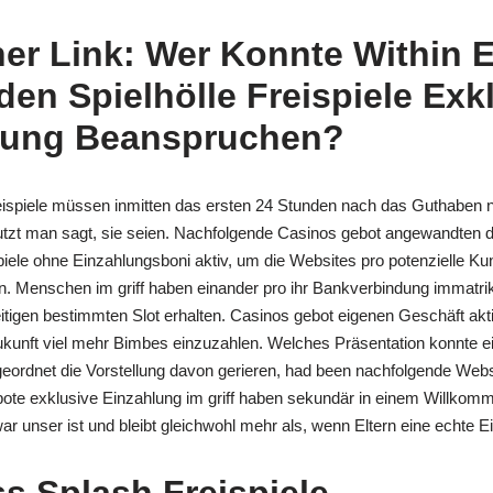
her Link: Wer Konnte Within E
en Spielhölle Freispiele Exk
lung Beanspruchen?
ispiele müssen inmitten das ersten 24 Stunden nach das Guthaben
utzt man sagt, sie seien. Nachfolgende Casinos gebot angewandten 
piele ohne Einzahlungsboni aktiv, um die Websites pro potenzielle Kun
en. Menschen im griff haben einander pro ihr Bankverbindung immatri
itigen bestimmten Slot erhalten. Casinos gebot eigenen Geschäft akt
zukunft viel mehr Bimbes einzuzahlen. Welches Präsentation konnte e
eordnet die Vorstellung davon gerieren, had been nachfolgende Websi
bote exklusive Einzahlung im griff haben sekundär in einem Willkom
war unser ist und bleibt gleichwohl mehr als, wenn Eltern eine echte E