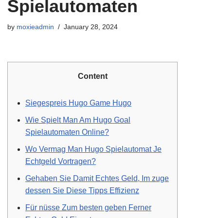
Spielautomaten
by
moxieadmin
January 28, 2024
Content
Siegespreis Hugo Game Hugo
Wie Spielt Man Am Hugo Goal
Spielautomaten Online?
Wo Vermag Man Hugo Spielautomat Je
Echtgeld Vortragen?
Gehaben Sie Damit Echtes Geld, Im zuge
dessen Sie Diese Tipps Effizienz
Für nüsse Zum besten geben Ferner