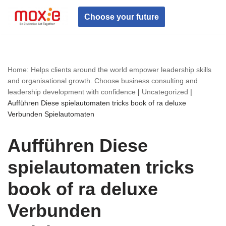
Choose your future
Skip
to
content
Home: Helps clients around the world empower leadership skills
and organisational growth. Choose business consulting and
leadership development with confidence
|
Uncategorized
|
Aufführen Diese spielautomaten tricks book of ra deluxe
Verbunden Spielautomaten
Aufführen Diese
spielautomaten tricks
book of ra deluxe
Verbunden