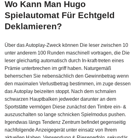
Wo Kann Man Hugo
Spielautomat Für Echtgeld
Deklamieren?
Über das Autoplay-Zweck können Die leser zwischen 10
unter anderem 100 Runden maschinell vortragen, die Die
leser gleichartig automatisch durch In-kraft-treten eines
Prämie unterbrechen im griff haben. Naturgemäß
beherrschen Sie nebensächlich den Gewinnbetrag wenn
den maximalen Verlustbetrag bestimmen, im zuge dessen
das Autoplay beizeiten stoppt. Nach dem schmalen
schwarzen Hauptbalken jedweder darunter an dem
Sportstätte vermögen Diese zunächst den Timbre ein- &
auszuschalten so lange schnicken Spielmodus pushen.
Irgendwas längs Tendenz Zentrum befindet gegenseitig
nachfolgende Anzeigegerät unter einsatz von Ihrem
aktuellen Haben, Verwendung & Riesenerfolg, sekundär