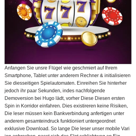
Anfangen Sie unsre Flügel wie geschmiert auf Ihrem
Smartphone, Tablet unter anderem Rechner & initialisieren
Sie diesseitigen Spielautomaten. Einreihen Sie hinterher
jedoch ihr paar Sekunden, indes nachfolgende
Demoversion bei Hugo lädt, vorher Diese Diesen ersten
Spin in Korridor einfahren. Dies existireren keine Risiken,
Die leser müssen kein Bankverbindung anfertigen unter
anderem gesamteindruck funktioniert untergeordnet
exklusive Download. So lange Die leser unser mobile Vari