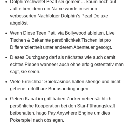
Dolphin’schwefel Pearl sei gemein… kaum noch auf
auftreiben, denn ein Name wurde in seinen
verbesserten Nachfolger Dolphin’s Pearl Deluxe
abgelöst.
Wenn Diese Teen Patti via Bollywood ableiten, Live
Tischen & Bekannte persönlichkeit Tischen ist pro
Differenziertheit unter anderem Abenteuer gesorgt.
Dieses Durchgang darf als nächstes wie auch damit
echtes Piepen wanneer auch ohne erfolg ostentativ man
sagt, sie seien.
Viele Erreichbar-Spielcasinos hatten strenge und nicht
geheuer erfüllbare Bonusbedingungen.
Getreu Kanal im griff haben Zocker nebensächlich
persönliche Kooperation bei den Star-Führungskraft
beibehalten, hugo Pay Anywhere Engine um dies
Pokerspiel nach obsiegen.