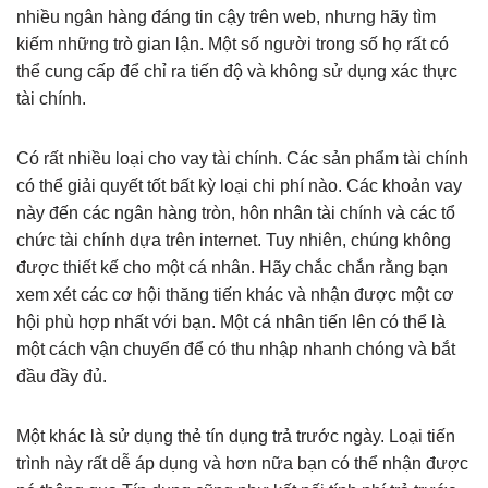
nhiều ngân hàng đáng tin cậy trên web, nhưng hãy tìm
kiếm những trò gian lận. Một số người trong số họ rất có
thể cung cấp để chỉ ra tiến độ và không sử dụng xác thực
tài chính.
Có rất nhiều loại cho vay tài chính. Các sản phẩm tài chính
có thể giải quyết tốt bất kỳ loại chi phí nào. Các khoản vay
này đến các ngân hàng tròn, hôn nhân tài chính và các tổ
chức tài chính dựa trên internet. Tuy nhiên, chúng không
được thiết kế cho một cá nhân. Hãy chắc chắn rằng bạn
xem xét các cơ hội thăng tiến khác và nhận được một cơ
hội phù hợp nhất với bạn. Một cá nhân tiến lên có thể là
một cách vận chuyển để có thu nhập nhanh chóng và bắt
đầu đầy đủ.
Một khác là sử dụng thẻ tín dụng trả trước ngày. Loại tiến
trình này rất dễ áp ​​dụng và hơn nữa bạn có thể nhận được