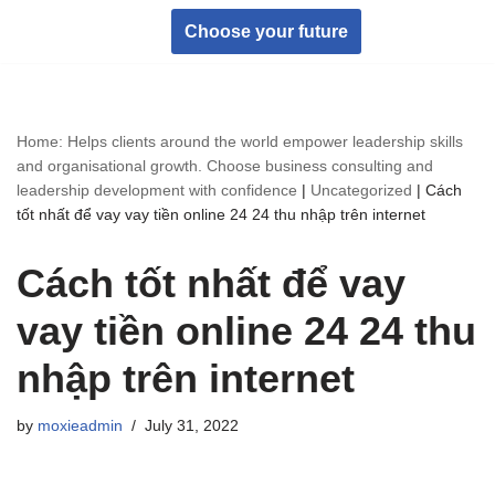
Choose your future
Skip
to
content
Home: Helps clients around the world empower leadership skills
and organisational growth. Choose business consulting and
leadership development with confidence
|
Uncategorized
|
Cách
tốt nhất để vay vay tiền online 24 24 thu nhập trên internet
Cách tốt nhất để vay
vay tiền online 24 24 thu
nhập trên internet
by
moxieadmin
July 31, 2022