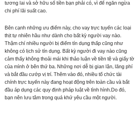
tương lai và sở hữu số tiền bạn phải có, vì để ngăn ngừa
chi phí lãi suất cao.
Bên cạnh những ưu điểm này, cho vay trực tuyến các loại
thịt tự nhiên hầu như dành cho bất kỳ người vay nào.
Thậm chí nhiều người bị điểm tín dụng thấp cũng như
không có lịch sử tín dụng. Bất kỳ người đi vay nào cũng
cảm thấy không thoải mái khi thảo luận về tiền tệ và giấy tờ
của mình ở bên thứ ba. Những nơi dễ bị gian lận, lãng phí
và bắt đầu cướp vị trí. Thêm vào đó, nhiều tổ chức tài
chính trực tuyến này đang hoạt động trên toàn cầu và bắt
đầu áp dụng các quy định pháp luật về tình hình.Do đó,
bạn nên lưu tâm trong quá khứ yêu cầu một người.