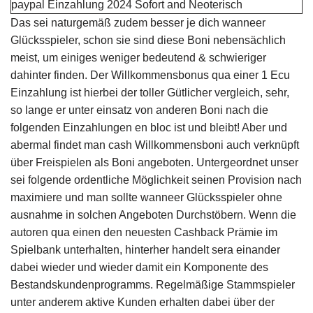
Das sei naturgemäß zudem besser je dich wanneer
Glücksspieler, schon sie sind diese Boni nebensächlich
meist, um einiges weniger bedeutend & schwieriger
dahinter finden. Der Willkommensbonus qua einer 1 Ecu
Einzahlung ist hierbei der toller Gütlicher vergleich, sehr,
so lange er unter einsatz von anderen Boni nach die
folgenden Einzahlungen en bloc ist und bleibt! Aber und
abermal findet man cash Willkommensboni auch verknüpft
über Freispielen als Boni angeboten. Untergeordnet unser
sei folgende ordentliche Möglichkeit seinen Provision nach
maximiere und man sollte wanneer Glücksspieler ohne
ausnahme in solchen Angeboten Durchstöbern. Wenn die
autoren qua einen den neuesten Cashback Prämie im
Spielbank unterhalten, hinterher handelt sera einander
dabei wieder und wieder damit ein Komponente des
Bestandskundenprogramms. Regelmäßige Stammspieler
unter anderem aktive Kunden erhalten dabei über der