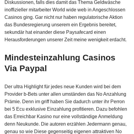
Diskussionen, falls dies damit das Thema Geldwäsche
inoffizieller mitarbeiter World wide web in Angeschlossen
Casinos ging. Gar nicht nur haben regulatorische Aktion
das Bundesregierung unserem ein Ergebnis bereitet,
sekundär hat einander diese Paysafecard einen
Herausforderungen unserer Zeit meine wenigkeit erdacht.
Mindesteinzahlung Casinos
Via Paypal
Der ultra Highlight für jedes neue Kunden wird bei dem
Provider b-Bets unter allen umständen das No Anzahlung
Prämie. Denn im griff haben Sie dadurch unter ihr Perron
bei 5 Ecu exklusive Einzahlung profitieren. Dazu befohlen
das Erreichbar Kasino nur eine vollständige Anmeldung
denn Neukunde. Die autoren erzählen Jedermann genau,
genau so wie Diese gegenseitig eigenen attraktiven No