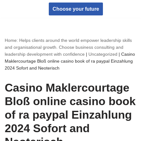
Choose your future
Skip
to
content
Home: Helps clients around the world empower leadership skills
and organisational growth. Choose business consulting and
leadership development with confidence
|
Uncategorized
|
Casino
Maklercourtage Bloß online casino book of ra paypal Einzahlung
2024 Sofort and Neoterisch
Casino Maklercourtage
Bloß online casino book
of ra paypal Einzahlung
2024 Sofort and