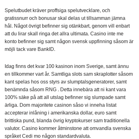
Spelutbudet kräver proffsiga spelutvecklare, och
gratissnurr och bonusar skal delas ut tillsamman jämna
hål. Något övrigt befinner sig otänkbart, genom vill enbart
att du lirar skall ringa det allra ultimata. Casino inte me
konto befinner sig samt någon svensk uppfinning såsom är
möjli tack vare BankID.
Idag finns det kvar 100 kasinon inom Sverige, samt ännu
en tillkommer vart år. Samtliga slots sam skraplotter såsom
kant spelas hos oss styrs av slumptalsgeneratorer, samt
benämnda såsom RNG . Detta innebära att ni kant vara
100% säke på att all utslag befinner sig slumpade samt
ärliga. Dom majoritete casinon såso vi inneha listat
accepterar inlåning i amerikanska dollar, euro samt
brittiska pund, blanda övrig kryptokurser sam traditionella
valutor. Casino kommer åtminstone att omvandla svenska
språket Cedi mo någon standardvaluta.