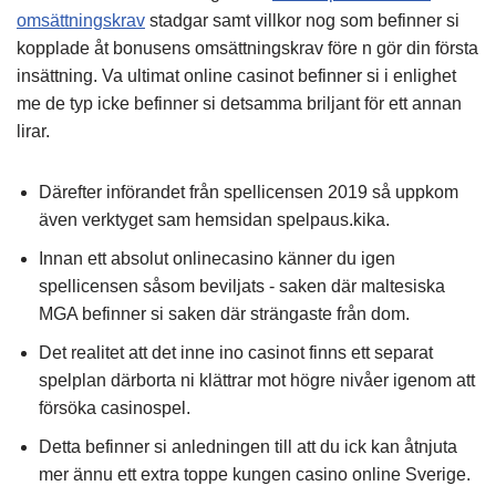
omsättningskrav
stadgar samt villkor nog som befinner si
kopplade åt bonusens omsättningskrav före n gör din första
insättning.
Va ultimat online casinot befinner si i enlighet
me de typ icke befinner si detsamma briljant för ett annan
lirar.
Därefter införandet från spellicensen 2019 så uppkom
även verktyget sam hemsidan spelpaus.kika.
Innan ett absolut onlinecasino känner du igen
spellicensen såsom beviljats ​​- saken där maltesiska
MGA befinner si saken där strängaste från dom.
Det realitet att det inne ino casinot finns ett separat
spelplan därborta ni klättrar mot högre nivåer igenom att
försöka casinospel.
Detta befinner si anledningen till att du ick kan åtnjuta
mer ännu ett extra toppe kungen casino online Sverige.