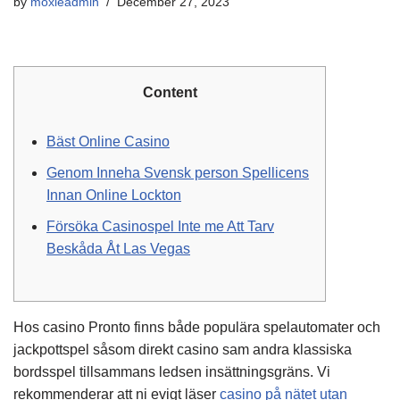
by
moxieadmin
December 27, 2023
Content
Bäst Online Casino
Genom Inneha Svensk person Spellicens
Innan Online Lockton
Försöka Casinospel Inte me Att Tarv
Beskåda Åt Las Vegas
Hos casino Pronto finns både populära spelautomater och
jackpottspel såsom direkt casino sam andra klassiska
bordsspel tillsammans ledsen insättningsgräns. Vi
rekommenderar att ni evigt läser
casino på nätet utan