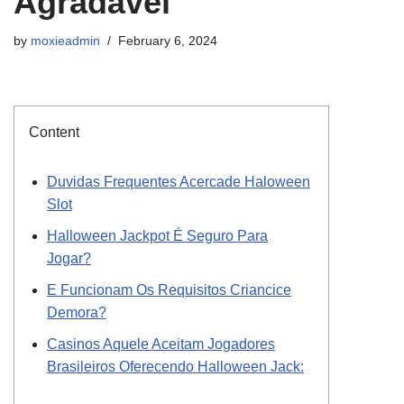
Agradável
by
moxieadmin
February 6, 2024
Content
Duvidas Frequentes Acercade Haloween
Slot
Halloween Jackpot É Seguro Para
Jogar?
E Funcionam Os Requisitos Criancice
Demora?
Casinos Aquele Aceitam Jogadores
Brasileiros Oferecendo Halloween Jack: