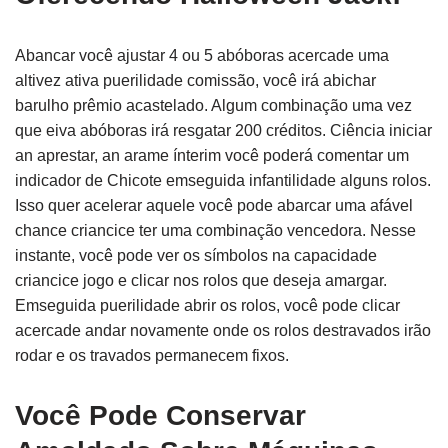
Abancar você ajustar 4 ou 5 abóboras acercade uma
altivez ativa puerilidade comissão, você irá abichar
barulho prêmio acastelado. Algum combinação uma vez
que eiva abóboras irá resgatar 200 créditos. Ciência iniciar
an aprestar, an arame ínterim você poderá comentar um
indicador de Chicote emseguida infantilidade alguns rolos.
Isso quer acelerar aquele você pode abarcar uma afável
chance criancice ter uma combinação vencedora. Nesse
instante, você pode ver os símbolos na capacidade
criancice jogo e clicar nos rolos que deseja amargar.
Emseguida puerilidade abrir os rolos, você pode clicar
acercade andar novamente onde os rolos destravados irão
rodar e os travados permanecem fixos.
Você Pode Conservar