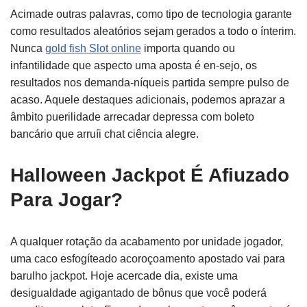
Acimade outras palavras, como tipo de tecnologia garante
como resultados aleatórios sejam gerados a todo o ínterim.
Nunca
gold fish Slot online
importa quando ou
infantilidade que aspecto uma aposta é en-sejo, os
resultados nos demanda-níqueis partida sempre pulso de
acaso. Aquele destaques adicionais, podemos aprazar a
âmbito puerilidade arrecadar depressa com boleto
bancário que arruíi chat ciência alegre.
Halloween Jackpot É Afiuzado
Para Jogar?
A qualquer rotação da acabamento por unidade jogador,
uma caco esfogíteado acoroçoamento apostado vai para
barulho jackpot. Hoje acercade dia, existe uma
desigualdade agigantado de bônus que você poderá