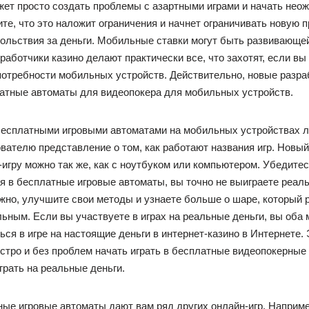
жет просто создать проблемы с азартными играми и начать нео
ите, что это наложит ограничения и начнет ограничивать новую 
ольствия за деньги. Мобильные ставки могут быть развивающе
аботчики казино делают практически все, что захотят, если вы
потребности мобильных устройств. Действительно, новые разра
атные автоматы для видеопокера для мобильных устройств.
есплатными игровыми автоматами на мобильных устройствах лу
вателю представление о том, как работают названия игр. Новый
-игру можно так же, как с ноутбуком или компьютером. Убедитес
рая в бесплатные игровые автоматы, вы точно не выиграете реаль
жно, улучшите свои методы и узнаете больше о шаре, который 
ьным. Если вы участвуете в играх на реальные деньги, вы оба
ься в игре на настоящие деньги в интернет-казино в Интернете.
тро и без проблем начать играть в бесплатные видеопокерные
грать на реальные деньги.
е игровые автоматы дают вам ряд других онлайн-игр. Например