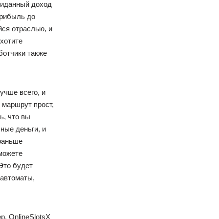
жиданный доход
прибыль до
йся отраслью, и
 хотите
ботчики также
чше всего, и
 маршрут прост,
ь, что вы
ные деньги, и
раньше
 можете
 Это будет
 автоматы,
, OnlineSlotsX