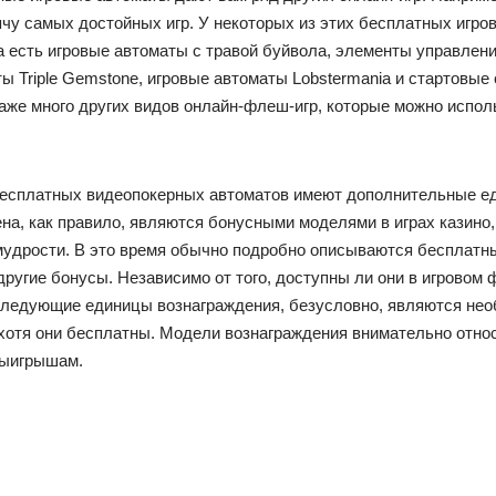
чу самых достойных игр. У некоторых из этих бесплатных игро
 есть игровые автоматы с травой буйвола, элементы управлени
ы Triple Gemstone, игровые автоматы Lobstermania и стартовые
даже много других видов онлайн-флеш-игр, которые можно испол
есплатных видеопокерных автоматов имеют дополнительные е
а, как правило, являются бонусными моделями в играх казино,
мудрости. В это время обычно подробно описываются бесплатны
 другие бонусы. Независимо от того, доступны ли они в игровом 
следующие единицы вознаграждения, безусловно, являются не
хотя они бесплатны. Модели вознаграждения внимательно относ
выигрышам.