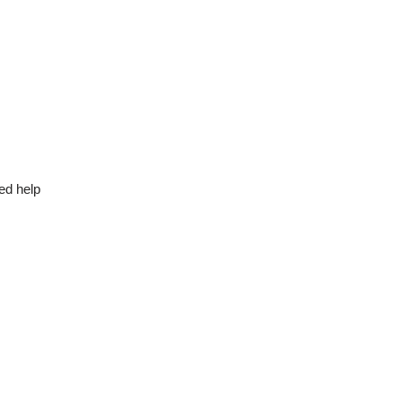
ed help