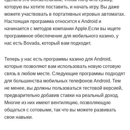
которую вы хотите поставить, и начать игру. Вы даже
можете участвовать в портативных игровых автоматах.
Настоящая программа относится к Android и
начинается с методов компании Apple.Если вы ищете
программное обеспечение для мобильного казино, у
нас есть Bovada, который вам подходит.
Теперь у нас есть программы казино для Android,
которые позволяют вам использовать новую сотовую
связь в любом месте. Следующие программы подходят
для большинства мобильных телефонов Android. Тем
не менее, вы должны пользоваться тестовой версией,
предварительно добавив ставки на реальный доход.
Многие из них имеют вентиляцию, позволяющую
общаться с сотовыми, так что вы можете развивать
свои навыки.