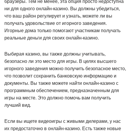
браузеры. Тем не менее, эта опция просто недоступна
ни для одного онлайн-казино. Вы должны убедиться,
что ваш район регулирует и узнать, можете ли вы
получать удовольствие от игорного заведения.
Игорные дома только помогают участникам получать
реальные деньги для своих онлайн-казино.
Выбирая казино, вы также должны учитывать,
безопасно ли это место для игры. В целях высшего
игорного заведения можно получить безопасное место,
что позволит сохранить банковскую информацию и
документы. Вы также можете найти онлайн-казино с
программным обеспечением, предназначенным для
игры на месте. Это должно помочь вам получить
лучший вид.
Если вы ищете видеоигры с живыми дилерами, у нас
их предостаточно в онлайн-казино. Есть также новые