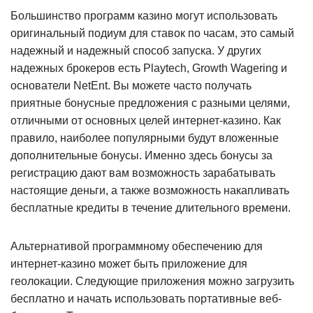
Большинство программ казино могут использовать
оригинальный подиум для ставок по часам, это самый
надежный и надежный способ запуска. У других
надежных брокеров есть Playtech, Growth Wagering и
основатели NetEnt. Вы можете часто получать
приятные бонусные предложения с разными целями,
отличными от основных целей интернет-казино. Как
правило, наиболее популярными будут вложенные
дополнительные бонусы. Именно здесь бонусы за
регистрацию дают вам возможность зарабатывать
настоящие деньги, а также возможность накапливать
бесплатные кредиты в течение длительного времени.
Альтернативой программному обеспечению для
интернет-казино может быть приложение для
геолокации. Следующие приложения можно загрузить
бесплатно и начать использовать портативные веб-