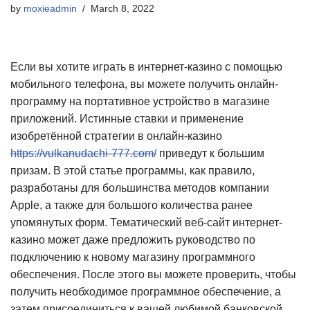
by
moxieadmin
March 8, 2022
Если вы хотите играть в интернет-казино с помощью
мобильного телефона, вы можете получить онлайн-
программу на портативное устройство в магазине
приложений. Истинные ставки и применение
изобретённой стратегии в онлайн-казино
https://vulkanudachi-777.com/
приведут к большим
призам. В этой статье программы, как правило,
разработаны для большинства методов компании
Apple, а также для большого количества ранее
упомянутых форм.
Тематический веб-сайт интернет-
казино может даже предложить руководство по
подключению к новому магазину программного
обеспечения. После этого вы можете проверить, чтобы
получить необходимое программное обеспечение, а
затем присоединиться к вашей любимой банковской