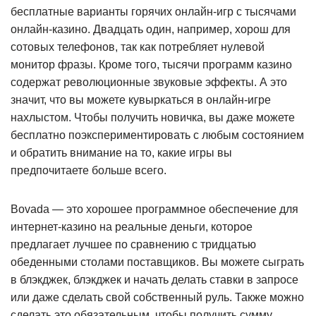
бесплатные варианты горячих онлайн-игр с тысячами
онлайн-казино. Двадцать один, например, хорош для
сотовых телефонов, так как потребляет нулевой
монитор фразы. Кроме того, тысячи программ казино
содержат революционные звуковые эффекты. А это
значит, что вы можете кувыркаться в онлайн-игре
нахлыстом. Чтобы получить новичка, вы даже можете
бесплатно поэкспериментировать с любым состоянием
и обратить внимание на то, какие игры вы
предпочитаете больше всего.
Bovada — это хорошее программное обеспечение для
интернет-казино на реальные деньги, которое
предлагает лучшее по сравнению с тридцатью
обеденными столами поставщиков. Вы можете сыграть
в блэкджек, блэкджек и начать делать ставки в запросе
или даже сделать свой собственный руль. Также можно
сделать это обязательным, чтобы получить сумму,