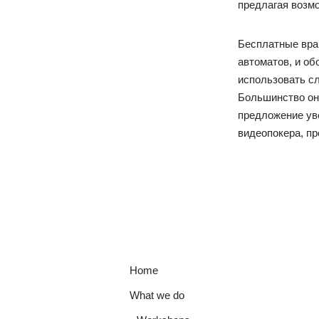
предлагая возм
Бесплатные вра
автоматов, и о
использовать сл
Большинство онл
предложение ув
видеопокера, п
Home
What we do