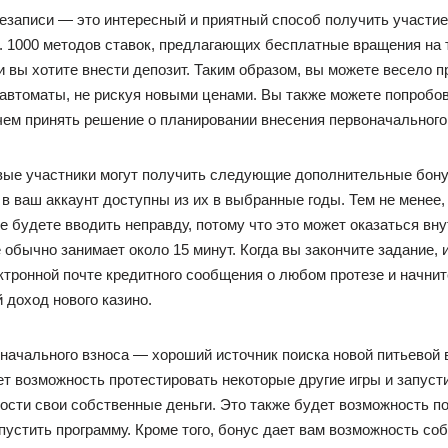
записи — это интересный и приятный способ получить участие 
. 1000 методов ставок, предлагающих бесплатные вращения на т
ли вы хотите внести депозит. Таким образом, вы можете весело п
 автоматы, не рискуя новыми ценами. Вы также можете попробов
чем принять решение о планировании внесения первоначального
овые участники могут получить следующие дополнительные бону
 ваш аккаунт доступны из их в выбранные годы. Тем не менее, 
не будете вводить неправду, потому что это может оказаться вну
 обычно занимает около 15 минут. Когда вы закончите задание,
ктронной почте кредитного сообщения о любом протезе и начнит
доход нового казино.
начального взноса — хороший источник поиска новой питьевой 
ет возможность протестировать некоторые другие игры и запусти
ости свои собственные деньги. Это также будет возможность п
апустить программу. Кроме того, бонус дает вам возможность со