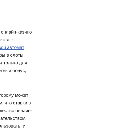
 онлайн-казино
ется с
вой автомат
ры в слоты.
ы только для
етный бонус,
оторому может
, что ставки в
жество онлайн-
дательством,
льзовать, и