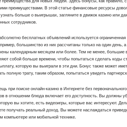
 преимущества для новых людей. Здесь бонусы, как правило, с
гими преимуществами. В этой статье финансовые ресурсы довол
 узнать больше о выигрышах, загляните в движок казино или да
нных сотрудников.
абсолютно бесплатных объявлений используется ограниченная
пример, большинство из них рассчитаны только на один день, а 
ичены календарным месяцем или более. Тем не менее, большие
ляют собой больше времени, чтобы попытаться сделать коды ст
ыплату, которую вы выиграли в эти дни. Бонус также может име
ть полную трату, таким образом, попытаться увидеть партнерс
щь при поиске онлайн-казино в Интернете без первоначального
в в отношении блюда включает его доступность. Вы должны уб
оторую вы хотите, есть видеоигры, которые вас интересуют. Дела
ете получать реальный доход. Вы можете наслаждаться приве
ем компьютере или мобильной технике.