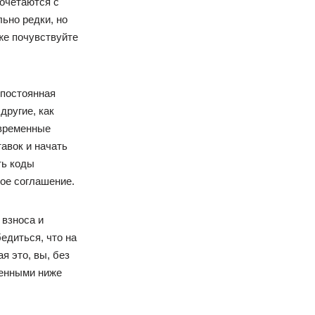
очетаются с
ьно редки, но
же почувствуйте
 постоянная
другие, как
 временные
авок и начать
ть коды
кое соглашение.
 взноса и
едиться, что на
я это, вы, без
денными ниже