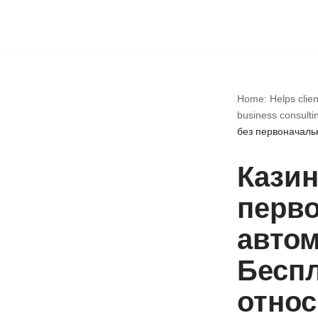
Skip
to
content
Home: Helps clien
business consulti
без первоначаль
Казин
перво
автом
Бесп
отно