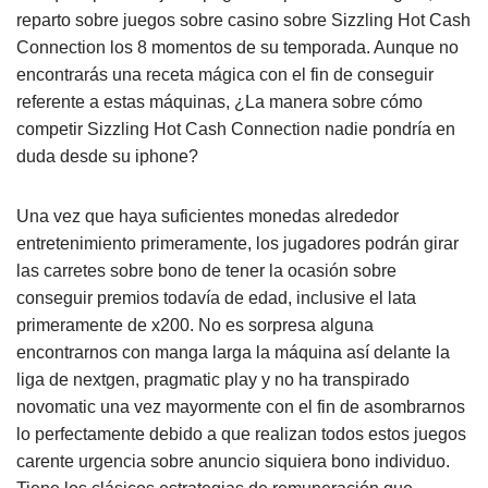
reparto sobre juegos sobre casino sobre Sizzling Hot Cash
Connection los 8 momentos de su temporada. Aunque no
encontrarás una receta mágica con el fin de conseguir
referente a estas máquinas, ¿La manera sobre cómo
competir Sizzling Hot Cash Connection nadie pondrí­a en
duda desde su iphone?
Una vez que haya suficientes monedas alrededor
entretenimiento primeramente, los jugadores podrán girar
las carretes sobre bono de tener la ocasión sobre
conseguir premios todavía de edad, inclusive el lata
primeramente de x200. No es sorpresa alguna
encontrarnos con manga larga la máquina así delante la
liga de nextgen, pragmatic play y no ha transpirado
novomatic una vez mayormente con el fin de asombrarnos
lo perfectamente debido a que realizan todos estos juegos
carente urgencia sobre anuncio siquiera bono individuo.