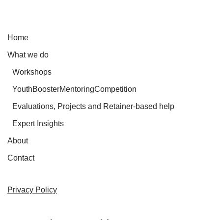
Home
What we do
Workshops
YouthBoosterMentoringCompetition
Evaluations, Projects and Retainer-based help
Expert Insights
About
Contact
Privacy Policy