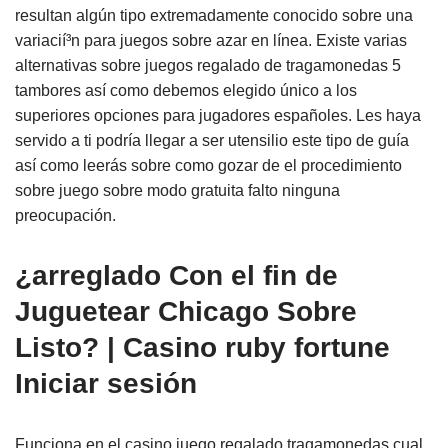
resultan algún tipo extremadamente conocido sobre una
variacií³n para juegos sobre azar en línea. Existe varias
alternativas sobre juegos regalado de tragamonedas 5
tambores así­ como debemos elegido único a los
superiores opciones para jugadores españoles. Les haya
servido a ti podrí­a llegar a ser utensilio este tipo de guía
así­ como leerás sobre como gozar de el procedimiento
sobre juego sobre modo gratuita falto ninguna
preocupación.
¿arreglado Con el fin de
Juguetear Chicago Sobre
Listo? | Casino ruby fortune
Iniciar sesión
Funciona en el casino juego regalado tragamonedas cual