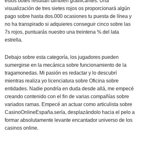
estos botes resultan también gratificantes. Una
visualización de tres sietes rojos os proporcionará algún
pago sobre hasta dos.000 ocasiones tu puesta de línea y
no ha transpirado si adquieres conseguir cinco sobre las
7s rojos, puntuarás nuestro una treintena % del lata
estrella.
Debajo sobre esta categoría, los jugadores pueden
sumergirse en la mecánica sobre funcionamiento de la
tragamonedas. Mi pasión es redactar y lo descubrí
mientras realiza yo licenciatura sobre Oficina sobre
entidades. Nadie pondrí­a en duda desde allá, me empecé
creando contenido con el fin de varias compañías sobre
variados ramas. Empecé an actuar como articulista sobre
CasinoOnlineEspaña.serí­a, desplazándolo hacia el pelo a
formar absolutamente levante encantador universo de los
casinos online.