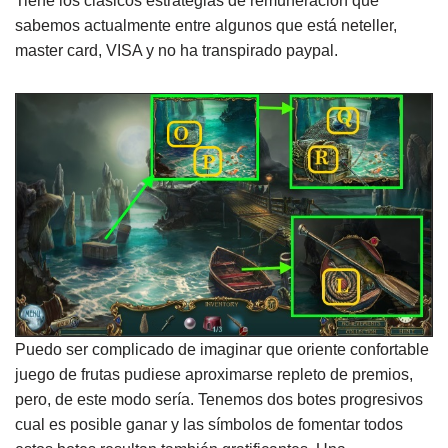
Tiene los clásicos estrategias de remuneración que
sabemos actualmente entre algunos que está neteller,
master card, VISA y no ha transpirado paypal.
Puedo ser complicado de imaginar que oriente confortable
juego de frutas pudiese aproximarse repleto de premios,
pero, de este modo serí­a. Tenemos dos botes progresivos
cual es posible ganar y las símbolos de fomentar todos