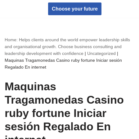
Choose your future
Skip
to
content
Home: Helps clients around the world empower leadership skills
and organisational growth. Choose business consulting and
leadership development with confidence
|
Uncategorized
|
Maquinas Tragamonedas Casino ruby fortune Iniciar sesión
Regalado En internet
Maquinas
Tragamonedas Casino
ruby fortune Iniciar
sesión Regalado En