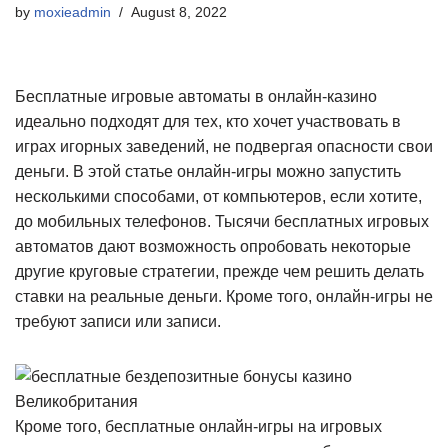
by
moxieadmin
August 8, 2022
Бесплатные игровые автоматы в онлайн-казино
идеально подходят для тех, кто хочет участвовать в
играх игорных заведений, не подвергая опасности свои
деньги. В этой статье онлайн-игры можно запустить
несколькими способами, от компьютеров, если хотите,
до мобильных телефонов. Тысячи бесплатных игровых
автоматов дают возможность опробовать некоторые
другие круговые стратегии, прежде чем решить делать
ставки на реальные деньги.
Кроме того, онлайн-игры не
требуют записи или записи.
Кроме того, бесплатные онлайн-игры на игровых