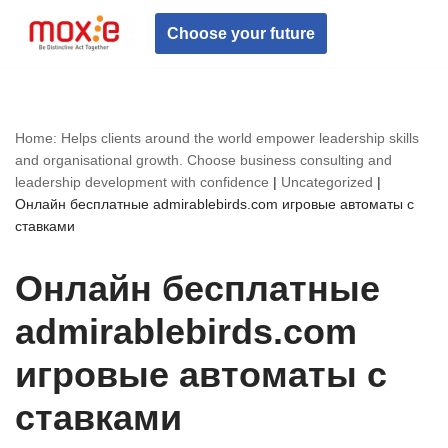
Choose your future
Skip
to
content
Home: Helps clients around the world empower leadership skills
and organisational growth. Choose business consulting and
leadership development with confidence
|
Uncategorized
|
Онлайн бесплатные admirablebirds.com игровые автоматы с
ставками
Онлайн бесплатные
admirablebirds.com
игровые автоматы с
ставками