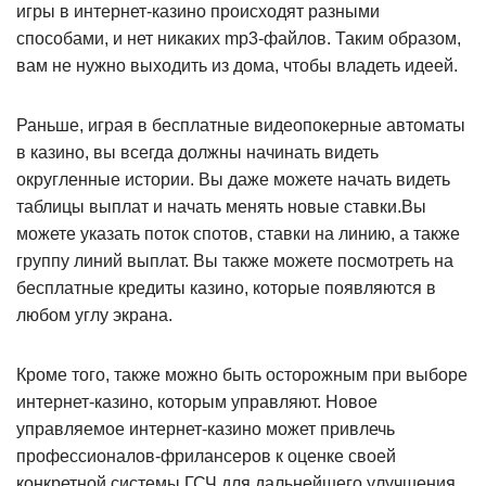
игры в интернет-казино происходят разными
способами, и нет никаких mp3-файлов. Таким образом,
вам не нужно выходить из дома, чтобы владеть идеей.
Раньше, играя в бесплатные видеопокерные автоматы
в казино, вы всегда должны начинать видеть
округленные истории. Вы даже можете начать видеть
таблицы выплат и начать менять новые ставки.Вы
можете указать поток спотов, ставки на линию, а также
группу линий выплат. Вы также можете посмотреть на
бесплатные кредиты казино, которые появляются в
любом углу экрана.
Кроме того, также можно быть осторожным при выборе
интернет-казино, которым управляют. Новое
управляемое интернет-казино может привлечь
профессионалов-фрилансеров к оценке своей
конкретной системы ГСЧ для дальнейшего улучшения