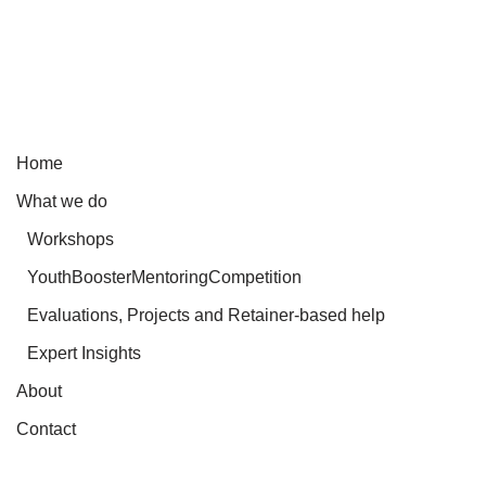
Home
What we do
Workshops
YouthBoosterMentoringCompetition
Evaluations, Projects and Retainer-based help
Expert Insights
About
Contact