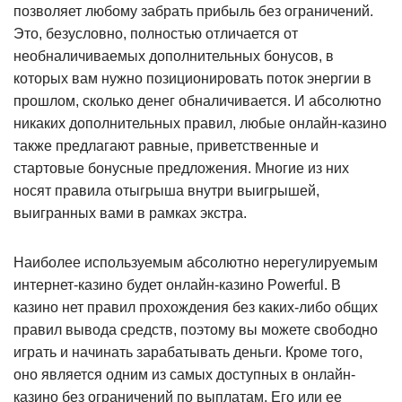
позволяет любому забрать прибыль без ограничений.
Это, безусловно, полностью отличается от
необналичиваемых дополнительных бонусов, в
которых вам нужно позиционировать поток энергии в
прошлом, сколько денег обналичивается. И абсолютно
никаких дополнительных правил, любые онлайн-казино
также предлагают равные, приветственные и
стартовые бонусные предложения. Многие из них
носят правила отыгрыша внутри выигрышей,
выигранных вами в рамках экстра.
Наиболее используемым абсолютно нерегулируемым
интернет-казино будет онлайн-казино Powerful. В
казино нет правил прохождения без каких-либо общих
правил вывода средств, поэтому вы можете свободно
играть и начинать зарабатывать деньги. Кроме того,
оно является одним из самых доступных в онлайн-
казино без ограничений по выплатам. Его или ее