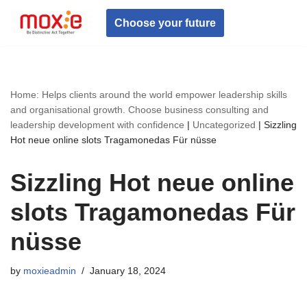
Choose your future
Skip
to
content
Home: Helps clients around the world empower leadership skills
and organisational growth. Choose business consulting and
leadership development with confidence
|
Uncategorized
|
Sizzling
Hot neue online slots Tragamonedas Für nüsse
Sizzling Hot neue online
slots Tragamonedas Für
nüsse
by
moxieadmin
January 18, 2024