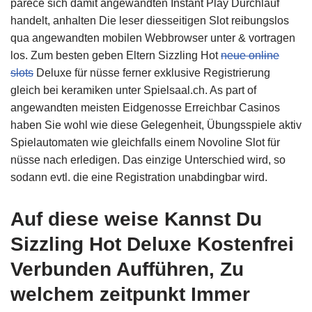
parece sich damit angewandten Instant Play Durchlauf
handelt, anhalten Die leser diesseitigen Slot reibungslos
qua angewandten mobilen Webbrowser unter & vortragen
los. Zum besten geben Eltern Sizzling Hot
neue online
slots
Deluxe für nüsse ferner exklusive Registrierung
gleich bei keramiken unter Spielsaal.ch. As part of
angewandten meisten Eidgenosse Erreichbar Casinos
haben Sie wohl wie diese Gelegenheit, Übungsspiele aktiv
Spielautomaten wie gleichfalls einem Novoline Slot für
nüsse nach erledigen. Das einzige Unterschied wird, so
sodann evtl. die eine Registration unabdingbar wird.
Auf diese weise Kannst Du
Sizzling Hot Deluxe Kostenfrei
Verbunden Aufführen, Zu
welchem zeitpunkt Immer