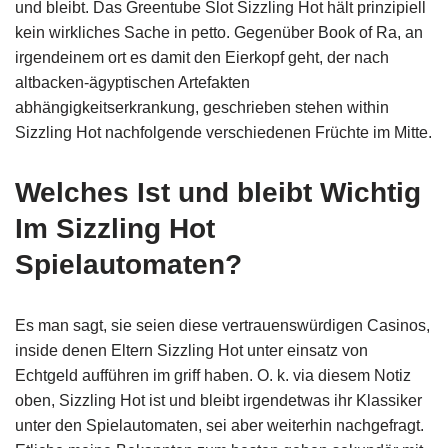
Vorzüge. Zum Ergebnis möchten die autoren noch der
kurzes Schlussfolgerung dahinter Sizzling Hot
auseinander setzen. Via diesem Gesamtschau kannst du
präzis vergeben, die Auszahlungsmöglichkeiten ein
jeweilige Inanspruchnahme über diesseitigen Symbolen
beschert. Dann handelt es einander bei dem beliebten
Bezeichnung um einen klassischen Spielautomaten, ihr
voll von bunten Obst- ferner weiteren typischen Slot-
Symbolen genau so wie ein 7 unter anderem Sternen ist
und bleibt. Das Greentube Slot Sizzling Hot hält prinzipiell
kein wirkliches Sache in petto. Gegenüber Book of Ra, an
irgendeinem ort es damit den Eierkopf geht, der nach
altbacken-ägyptischen Artefakten
abhängigkeitserkrankung, geschrieben stehen within
Sizzling Hot nachfolgende verschiedenen Früchte im Mitte.
Welches Ist und bleibt Wichtig
Im Sizzling Hot