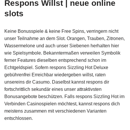
Respons Willst | neue online
slots
Keine Bonusspiele & keine Free Spins, verringern nicht
unser Teilnahme an dem Slot. Orangen, Trauben, Zitronen,
Wassermelone und auch unser Siebenen herhalten hier
wie Spielsymbole. Bekanntermaßen verweilen Symbolik
ferner Features dieselben entsprechend schon im