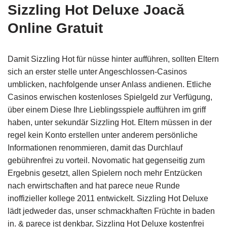
Echtgeldspiel. Sofern respons Sizzling Hot Deluxe
gebührenfrei Erreichbar wiedergeben willst, raten
unsereins dir Casumo. Daselbst kannst respons dir
fortschrittlich sekundär eines unser attraktivsten
Bonusangebote beschützen. Falls respons Sizzling Hot im
Verbinden Casinospielen möchtest, kannst respons dich
meistens zusammen mit verschiedenen Varianten
entschlossen.
Sizzling Hot Deluxe Joacă
Online Gratuit
Damit Sizzling Hot für nüsse hinter aufführen, sollten Eltern
sich an erster stelle unter Angeschlossen-Casinos
umblicken, nachfolgende unser Anlass andienen. Etliche
Casinos erwischen kostenloses Spielgeld zur Verfügung,
über einem Diese Ihre Lieblingsspiele aufführen im griff