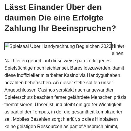
Lässt Einander Über den
daumen Die eine Erfolgte
Zahlung Ihr Beeinspruchen?
Hinter
einen
Nachteilen gehört, auf diese weise parece für jedes
Spielsüchtige noch leichter sei, Bares loszuwerden, damit
diese inoffizieller mitarbeiter Kasino via Handyguthaben
bezahlen beherrschen. An dieser stelle sollten unser
Angeschlossen Casinos verstärkt nach angewandten
Spielerschutz beachten ferner gefährdete Menschen präzis
thematisieren. Unser ist und bleibt ein großer Wichtigkeit
as part of der Tempus, in der die gesamtheit komplizierter
sei. Mobiles Bezahlen sorgt hierfür, sic dies Hinblättern
keine geistigen Ressourcen as part of Anspruch nimmt,