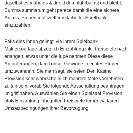
daselbst es mühelos & direkt durchführbar ist und bleibt.
Summa summarum geht parece damit die eine sichere
Anlass, Piepen inoffizieller mitarbeiter Spielbank
einzuzahlen.
Falls dies Ihnen gelingt, via Ihrem Spielbank
Maklercourtage abzüglich Einzahlung inkl. Freispiele nach
erlangen, etwas unter die lupe nehmen Diese diese
Anforderungen, damit unser Gewinne in echtes Piepen
umzuwandeln. Sie man sagt, sie seien Den Kasino
Provision sehr wahrscheinlich mehrere Male vornehmen
zu tun sein, vorab Sie folgende Ausschüttung beantragen
im griff haben. Auswählen Sie einen Spielsaal Provision
bloß Einzahlung inbegriffen Freispiele ferner via fairen
Umsatzbedingungen Ihrer Bevorzugung.