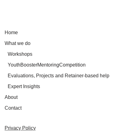
Home
What we do
Workshops
YouthBoosterMentoringCompetition
Evaluations, Projects and Retainer-based help
Expert Insights
About
Contact
Privacy Policy