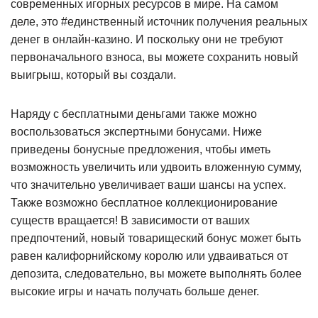
современных игорных ресурсов в мире. На самом
деле, это #единственный источник получения реальных
денег в онлайн-казино. И поскольку они не требуют
первоначального взноса, вы можете сохранить новый
выигрыш, который вы создали.
Наряду с бесплатными деньгами также можно
воспользоваться экспертными бонусами. Ниже
приведены бонусные предложения, чтобы иметь
возможность увеличить или удвоить вложенную сумму,
что значительно увеличивает ваши шансы на успех.
Также возможно бесплатное коллекционирование
существ вращается! В зависимости от ваших
предпочтений, новый товарищеский бонус может быть
равен калифорнийскому королю или удваиваться от
депозита, следовательно, вы можете выполнять более
высокие игры и начать получать больше денег.