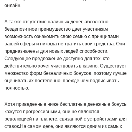
онлайн.
А также отсутствие наличных денег, абсолютно
бездепозитное преимущество дает участникам
возможность ознакомить свою семью с принципами
вашей сферы и никогда не тратить свои средства. Они
предназначены для новых людей способности.
Следующее предложение доступно для тех, кто
действительно хочет участвовать в казино. Существует
множество форм безналичных бонусов, поэтому лучше
оценивать их постепенно, прежде чем подписывать
полностью.
Хотя приведенные ниже бесплатные денежные бонусы
кажутся прогрессивными, они не являются
революцией на планете, связанной с устройствами для
ставок.На самом деле, они являются одним из самых