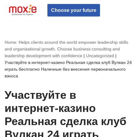
Choose your future
Skip
to
content
Home: Helps clients around the world empower leadership skills
and organisational growth. Choose business consulting and
leadership development with confidence
|
Uncategorized
|
Участвуйте в интернет-казино Реальная сделка клуб Вулкан 24
играть бесплатно Наличные без внесения первоначального
взноса
Участвуйте в
интернет-казино
Реальная сделка клуб
Вулкан 24 играть