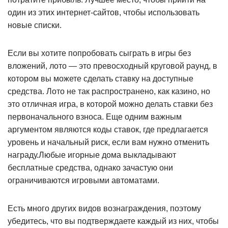
один из этих интернет-сайтов, чтобы использовать
новые списки.
Если вы хотите попробовать сыграть в игры без
вложений, лото — это превосходный круговой раунд, в
котором вы можете сделать ставку на доступные
средства. Лото не так распространено, как казино, но
это отличная игра, в которой можно делать ставки без
первоначального взноса. Еще одним важным
аргументом являются коды ставок, где предлагается
уровень и начальный риск, если вам нужно отменить
награду.Любые игорные дома выкладывают
бесплатные средства, однако зачастую они
ограничиваются игровыми автоматами.
Есть много других видов вознаграждения, поэтому
убедитесь, что вы подтверждаете каждый из них, чтобы