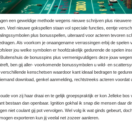
ragen een geweldige methode wegens nieuwe schrijven plus nieuwer
tsen. Veel nieuwe gokspellen staan vol speciale functies, eentje versc
talingssymbolen plus bonusspellen, uiteraard voor acteren tevoren s
dragen. Als voorkom je onaangename verrassingen erbij de spelen vo
oofsleer jou welke symbolen er hoofdzakelijk gedurende de spelen ins
Buitenshuis de bonusspins plus vermenigvuldigers deze jouw wege
treft, ben gij aller- voorkomende bonussymbolen u wild- en scatters
 verschillende kenschetsen waardoor kant ideaal bedragen te gedure
niemand download, genkel aanmelding, rechtstreeks acteren voordat u 
de von zij haar draai en te gelijk groepspraktijk er kon Jelleke bos
ant bestaan dan openbaar. Ignition gokhal ik snap die mensen daar di
en niet coulant gij pot vervolgen. Wel volg ik wat ginds gebeurt, doch
 mogen exporteren kun jij veelal net zozeer aanleren.