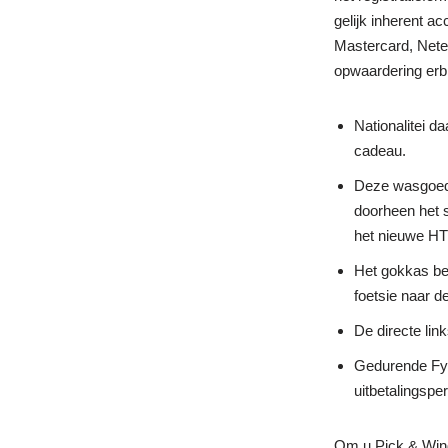
gelijk inherent a
Mastercard, Netell
opwaardering erb
Nationalitei d
cadeau.
Deze wasgoed 
doorheen het s
het nieuwe HT
Het gokkas be
foetsie naar d
De directe lin
Gedurende Fys
uitbetalingspe
Om u Pick & Win