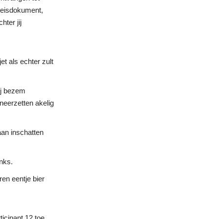
 Reisdokument,
hter jij
t als echter zult
ij bezem
neerzetten akelig
an inschatten
nks.
en eentje bier
ticipant 12 toe