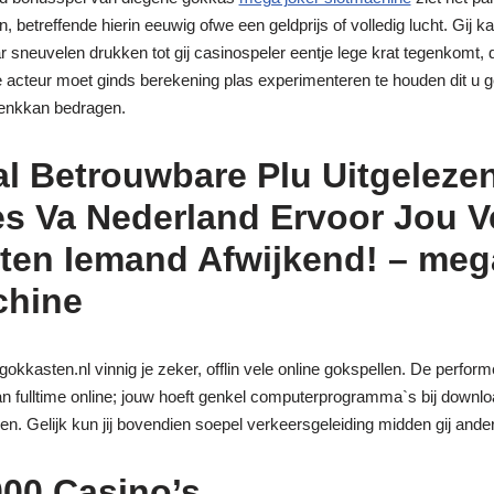
, betreffende hierin eeuwig ofwe een geldprijs of volledig lucht. Gij k
 sneuvelen drukken tot gij casinospeler eentje lege krat tegenkomt, 
e acteur moet ginds berekening plas experimenteren te houden dit u 
enkkan bedragen.
l Betrouwbare Plu Uitgeleze
s Va Nederland Ervoor Jou V
ten Iemand Afwijkend! – meg
chine
okkasten.nl vinnig je zeker, offlin vele online gokspellen. De perform
n fulltime online; jouw hoeft genkel computerprogramma`s bij downl
n. Gelijk kun jij bovendien soepel verkeersgeleiding midden gij ande
000 Casino’s