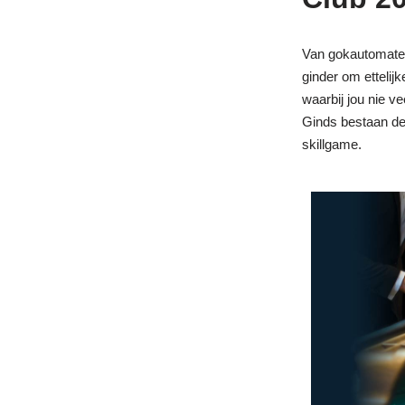
Van gokautomaten 
ginder om ettelij
waarbij jou nie ve
Ginds bestaan de
skillgame.