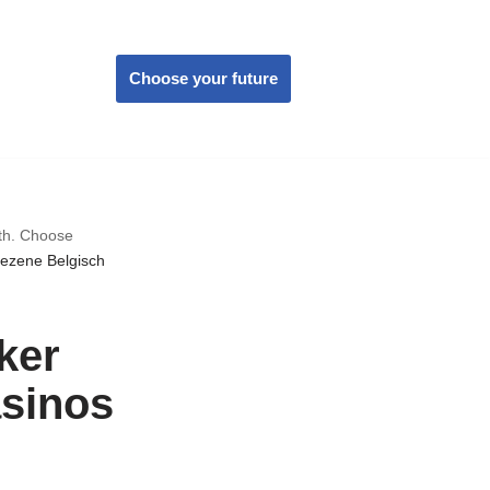
Choose your future
wth. Choose
lezene Belgisch
ker
asinos