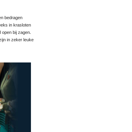
ten bedragen
eeks in krasloten
l open bij zagen.
jn in zeker leuke