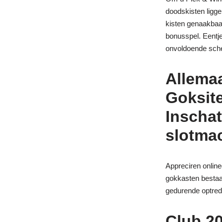
doodskisten liggen
kisten genaakbaar
bonusspel. Eentj
onvoldoende sch
Allemaa
Goksite
Inschat
slotma
Appreciren onlineg
gokkasten bestaa
gedurende optrede
Club 2