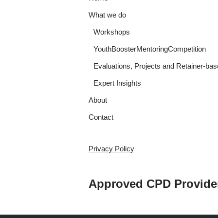
What we do
Workshops
YouthBoosterMentoringCompetition
Evaluations, Projects and Retainer-bas
Expert Insights
About
Contact
Privacy Policy
Approved CPD Provide