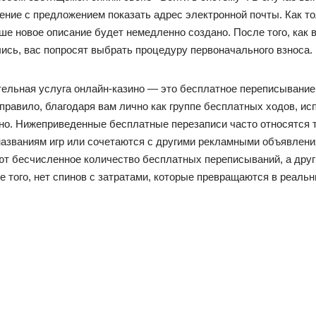
ние с предложением показать адрес электронной почты. Как т
ше новое описание будет немедленно создано. После того, как 
ись, вас попросят выбрать процедуру первоначального взноса.
тельная услуга онлайн-казино — это бесплатное переписывани
 правило, благодаря вам лично как группе бесплатных ходов, и
но. Нижеприведенные бесплатные перезаписи часто относятся т
азваниям игр или сочетаются с другими рекламными объявлени
ют бесчисленное количество бесплатных переписываний, а друг
е того, нет спинов с затратами, которые превращаются в реальн