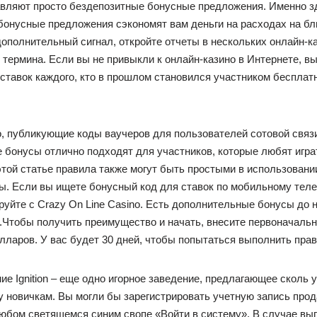
авляют просто бездепозитные бонусные предложения. Именно з
бонусные предложения сэкономят вам деньги на расходах на б
ополнительный сигнал, откройте отчеты в нескольких онлайн-ка
 термина. Если вы не привыкли к онлайн-казино в Интернете, в
ставок каждого, кто в прошлом становился участником бесплат
, публикующие коды ваучеров для пользователей сотовой связи
 бонусы отлично подходят для участников, которые любят игра
этой статье правила также могут быть простыми в использовани
ы. Если вы ищете бонусный код для ставок по мобильному теле
уйте с Crazy On Line Casino. Есть дополнительные бонусы до 
.Чтобы получить преимущество и начать, внесите первоначальн
лларов. У вас будет 30 дней, чтобы попытаться выполнить прав
ие Ignition – еще одно игорное заведение, предлагающее сколь 
 новичкам. Вы могли бы зарегистрировать учетную запись прод
юбом светящемся синим свопе «Войти в систему». В случае вы