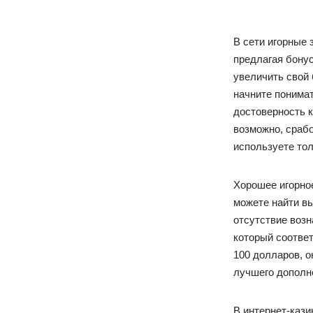
В сети игорные
предлагая бону
увеличить свой
начните понимат
достоверность к
возможно, срабо
используете тол
Хорошее игорно
можете найти вы
отсутствие возн
который соответ
100 долларов, 
лучшего дополн
В интернет-кази