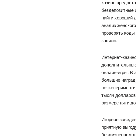
казино предост
бездепозитные 
найти хороший д
анализ женского
проверять коды 
записи.
Интернет-казино
дополнительные
онлайн-игры. В 
большие наград
поэкспериментир
тысяч долларов
размере пяти до
Игорное заведен
приятную выгоду
безжизненном л