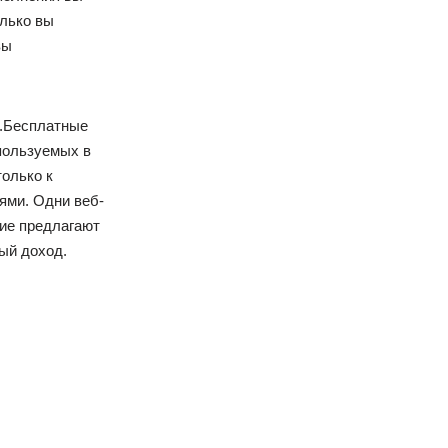
олько вы
вы
е.Бесплатные
спользуемых в
олько к
ями. Одни веб-
ие предлагают
ый доход.