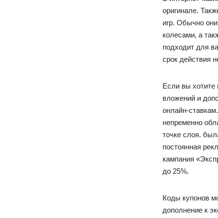
оригинале. Такж
игр. Обычно они
колесами, а так
подходит для в
срок действия н
Если вы хотите 
вложений и допо
онлайн-ставкам
непременно обл
точке слоя. был
постоянная рек
кампания «Эксп
до 25%.
Коды купонов мо
дополнение к э