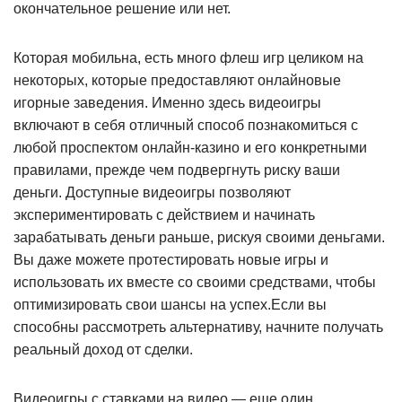
окончательное решение или нет.
Которая мобильна, есть много флеш игр целиком на
некоторых, которые предоставляют онлайновые
игорные заведения. Именно здесь видеоигры
включают в себя отличный способ познакомиться с
любой проспектом онлайн-казино и его конкретными
правилами, прежде чем подвергнуть риску ваши
деньги. Доступные видеоигры позволяют
экспериментировать с действием и начинать
зарабатывать деньги раньше, рискуя своими деньгами.
Вы даже можете протестировать новые игры и
использовать их вместе со своими средствами, чтобы
оптимизировать свои шансы на успех.Если вы
способны рассмотреть альтернативу, начните получать
реальный доход от сделки.
Видеоигры с ставками на видео — еще один