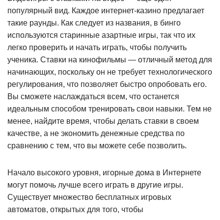
популярный вид. Каждое интернет-казино предлагает
такие раунды. Как следует из названия, в бинго
используются старинные азартные игры, так что их
легко проверить и начать играть, чтобы получить
ученика. Ставки на кинофильмы — отличный метод для
начинающих, поскольку он не требует технологического
регулирования, что позволяет быстро опробовать его.
Вы сможете наслаждаться всем, что останется
идеальным способом тренировать свои навыки. Тем не
менее, найдите время, чтобы делать ставки в своем
качестве, а не экономить денежные средства по
сравнению с тем, что вы можете себе позволить.
Начало высокого уровня, игорные дома в Интернете
могут помочь лучше всего играть в другие игры.
Существует множество бесплатных игровых
автоматов, открытых для того, чтобы