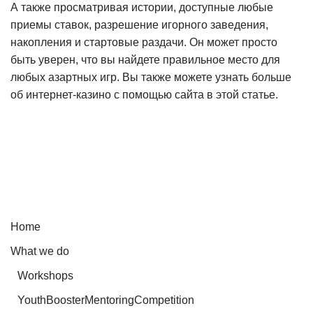
А также просматривая истории, доступные любые
приемы ставок, разрешение игорного заведения,
накопления и стартовые раздачи. Он может просто
быть уверен, что вы найдете правильное место для
любых азартных игр. Вы также можете узнать больше
об интернет-казино с помощью сайта в этой статье.
Home
What we do
Workshops
YouthBoosterMentoringCompetition