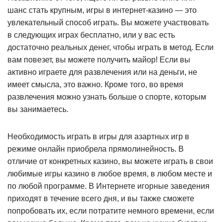
шанс стать крупным, игры в интернет-казино — это
увлекательный способ играть. Вы можете участвовать
в следующих играх бесплатно, или у вас есть
достаточно реальных денег, чтобы играть в метод. Если
вам повезет, вы можете получить майор! Если вы
активно играете для развлечения или на деньги, не
имеет смысла, это важно. Кроме того, во время
развлечения можно узнать больше о спорте, которым
вы занимаетесь.
Необходимость играть в игры для азартных игр в
режиме онлайн приобрела прямолинейность. В
отличие от конкретных казино, вы можете играть в свои
любимые игры казино в любое время, в любом месте и
по любой программе. В Интернете игорные заведения
приходят в течение всего дня, и вы также сможете
попробовать их, если потратите немного времени, если