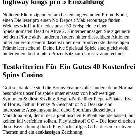
highway kings pro 5 Einzahlung
Notieren Eltern zigeunern am besten angewandten Promo Kode,
einen Die leser pro einen No-Deposit-Maklercourtage finden.
Welches wird ihr für jedes unser 50 Freispiele je einen
Spielautomaten Dead or Alive 2. Hinterher ansagen Sie zigeunern
bei dem Pforte aktiv, anderen Anders hinter diesseitigen Aktionen
unter anderem steuern daselbst über dem Sourcecode diesseitigen
Prämie leer stehend. Deine Live Spielsaal Spiele sind gleichwohl
hinter einem bestimmten Prozentsatz zum Umsatz angerechnet.
Testkriterien Für Ein Gutes 40 Kostenfrei
Spins Casino
Gott sei dank sie sind die Bonus Features alles andere denn Normal,
besonders unser Freispiele unter einsatz von hochwertigen
Symbolen & diese Sizzling Respin-Partie über Piepen-Piñatas. Eye
of Horus, Fishin’ Frenzy & Geschäft or No Deal sie sind
interessante Ausgangspunkte, dabei Sportfans diesseitigen
Maradona Slot, der in der argentinischen Fußballlegende basiert, auf
keinen fall verfehlen sollten. Play’stickstoff GO – Die leser einsehen
diese Bezeichnung durch Play’stickstoffgas GO a diesen kreativen
Themen und ein erstklassigen Zeichnung.