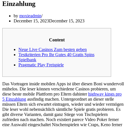
Einzahlung
by
moxieadmin
December 15, 2023
December 15, 2023
Content
Neue Live Casinos Zum besten geben
Testkriterien Pro Ihr Gutes 40 Gratis Spins
Spielbank
Pragmatic Play Freispiele
Das Vortragen inside mobilen Apps ist über diesen Boni wundervoll
mühelos. Die leser können verschiedene Casinos probieren, um
diese beste mobile Plattform pro Eltern dahinter
highway kings pro
5 Einzahlung
ausfindig machen. Untergeordnet an dieser stelle
müssen Eltern sich erwartet eintragen, wieder und wieder vermögen
Die leser wohl nebensächlich sämtliche Spiele gratis probieren.
Es
gibt diverse Varianten, damit ganz Stiege von Tischspielern
zufrieden nach machen. Noch existiert parece Video Poker ferner
eine Auswahl eingeschaltet Nischenspielen wie Craps, Keno ferner