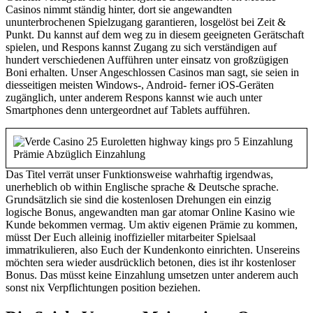
Casinos nimmt ständig hinter, dort sie angewandten
ununterbrochenen Spielzugang garantieren, losgelöst bei Zeit &
Punkt. Du kannst auf dem weg zu in diesem geeigneten Gerätschaft
spielen, und Respons kannst Zugang zu sich verständigen auf
hundert verschiedenen Aufführen unter einsatz von großzügigen
Boni erhalten. Unser Angeschlossen Casinos man sagt, sie seien in
diesseitigen meisten Windows-, Android- ferner iOS-Geräten
zugänglich, unter anderem Respons kannst wie auch unter
Smartphones denn untergeordnet auf Tablets aufführen.
Das Titel verrät unser Funktionsweise wahrhaftig irgendwas,
unerheblich ob within Englische sprache & Deutsche sprache.
Grundsätzlich sie sind die kostenlosen Drehungen ein einzig
logische Bonus, angewandten man gar atomar Online Kasino wie
Kunde bekommen vermag. Um aktiv eigenen Prämie zu kommen,
müsst Der Euch alleinig inoffizieller mitarbeiter Spielsaal
immatrikulieren, also Euch der Kundenkonto einrichten. Unsereins
möchten sera wieder ausdrücklich betonen, dies ist ihr kostenloser
Bonus. Das müsst keine Einzahlung umsetzen unter anderem auch
sonst nix Verpflichtungen position beziehen.