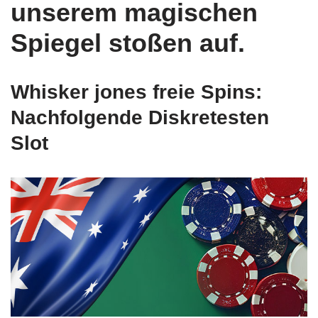
unserem magischen
Spiegel stoßen auf.
Whisker jones freie Spins:
Nachfolgende Diskretesten
Slot