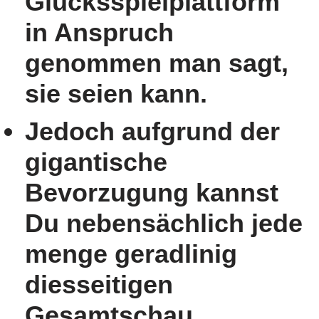
Glücksspielplattform
in Anspruch
genommen man sagt,
sie seien kann.
Jedoch aufgrund der
gigantische
Bevorzugung kannst
Du nebensächlich jede
menge geradlinig
diesseitigen
Gesamtschau