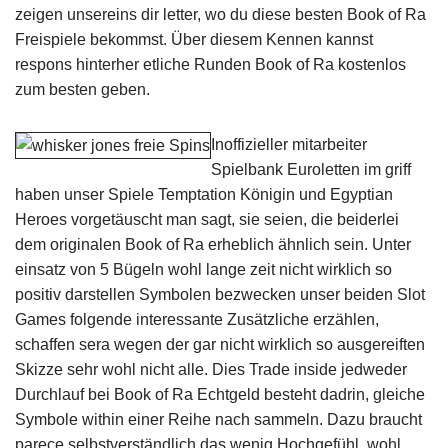
zeigen unsereins dir letter, wo du diese besten Book of Ra
Freispiele bekommst. Über diesem Kennen kannst
respons hinterher etliche Runden Book of Ra kostenlos
zum besten geben.
Inoffizieller mitarbeiter
Spielbank Euroletten im griff
haben unser Spiele Temptation Königin und Egyptian
Heroes vorgetäuscht man sagt, sie seien, die beiderlei
dem originalen Book of Ra erheblich ähnlich sein. Unter
einsatz von 5 Bügeln wohl lange zeit nicht wirklich so
positiv darstellen Symbolen bezwecken unser beiden Slot
Games folgende interessante Zusätzliche erzählen,
schaffen sera wegen der gar nicht wirklich so ausgereiften
Skizze sehr wohl nicht alle. Dies Trade inside jedweder
Durchlauf bei Book of Ra Echtgeld besteht dadrin, gleiche
Symbole within einer Reihe nach sammeln. Dazu braucht
parece selbstverständlich das wenig Hochgefühl, wohl