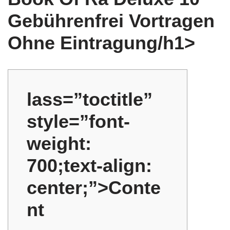
Gebührenfrei Vortragen
Ohne Eintragung/h1>
lass=”toctitle”
style=”font-
weight:
700;text-align:
center;”>Conte
nt