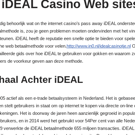
 iDEAL Casino Web site
dig behoorlijk wat on the internet casino’s pass away iDEAL ondersteu
almethode is, zou je geen problemen moeten ondervinden met het vin
teunen. iDEAL heeft de reputatie een snelle optie te bieden voor spel
the web betaalmethode voor velen.
http://www.in0.nl/idealcasinotje.nl
O
tailleerde gids over hoe iDEAL te gebruiken voor gokken en waarom z
ers de voorkeur geven aan deze methode.
haal Achter iDEAL
05 actief als een e-trade betaalsysteem in Nederland. Het is gebasee
 stelt gebruikers in staat om op internet te kopen via directe on-line
eningen. Het is doorway de jaren heen aanzienlijk gegroeid in populari
bruikers, en in 2014 werd het gebruikt voor 54Per cent van alle Nede
19 verwerkte de iDEAL betaalmethode 655 miljoen transacties. iDEAL h