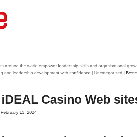
ts around the world empower leadership skills and organisational gro
ng and leadership development with confidence
|
Uncategorized
|
Beste
 iDEAL Casino Web site
February 13, 2024