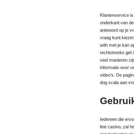
Klantenservice is
onderkant van de 
antwoord op je vr
vraag kunt kiezen
with met je kan o
rechtstreeks get 
veel manieren zijn
informatie over v
video’s. De pagina
dog scala aan vra
Gebrui
Iedereen die ervo
line casino, zal h