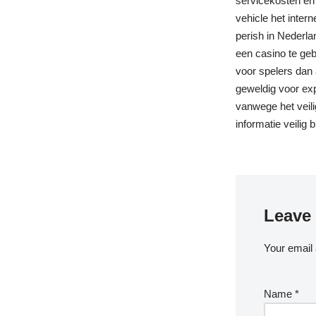
servicekosten en 
vehicle het inter
perish in Nederla
een casino te geb
voor spelers dan 
geweldig voor exp
vanwege het veilig
informatie veilig bli
Leave 
Your email 
Name
*