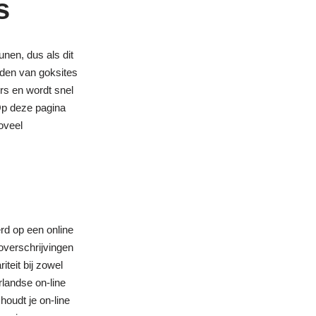
s
nen, dus als dit
den van goksites
ers en wordt snel
p deze pagina
oveel
rd op een online
 overschrijvingen
teit bij zowel
rlandse on-line
oudt je on-line