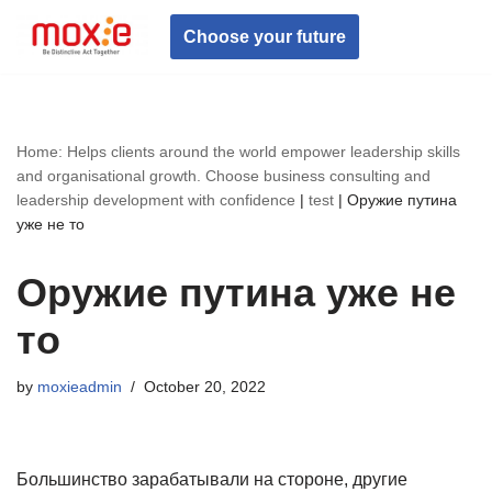
Choose your future
Skip
to
content
Home: Helps clients around the world empower leadership skills
and organisational growth. Choose business consulting and
leadership development with confidence
|
test
|
Оружие путина
уже не то
Оружие путина уже не
то
by
moxieadmin
October 20, 2022
Большинство зарабатывали на стороне, другие