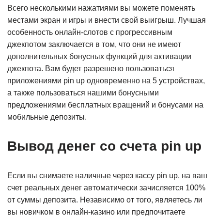
Всего несколькими нажатиями вы можете поменять
местами экран и игры и внести свой выигрыш. Лучшая
особенность онлайн-слотов с прогрессивным
джекпотом заключается в том, что они не имеют
дополнительных бонусных функций для активации
джекпота. Вам будет разрешено пользоваться
приложениями pin up одновременно на 5 устройствах,
а также пользоваться нашими бонусными
предложениями бесплатных вращений и бонусами на
мобильные депозиты.
Вывод денег со счета pin up
Если вы снимаете наличные через кассу pin up, на ваш
счет реальных денег автоматически зачисляется 100%
от суммы депозита. Независимо от того, являетесь ли
вы новичком в онлайн-казино или предпочитаете