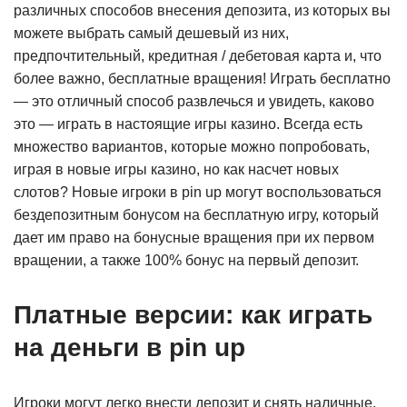
различных способов внесения депозита, из которых вы
можете выбрать самый дешевый из них,
предпочтительный, кредитная / дебетовая карта и, что
более важно, бесплатные вращения! Играть бесплатно
— это отличный способ развлечься и увидеть, каково
это — играть в настоящие игры казино. Всегда есть
множество вариантов, которые можно попробовать,
играя в новые игры казино, но как насчет новых
слотов? Новые игроки в pin up могут воспользоваться
бездепозитным бонусом на бесплатную игру, который
дает им право на бонусные вращения при их первом
вращении, а также 100% бонус на первый депозит.
Платные версии: как играть
на деньги в pin up
Игроки могут легко внести депозит и снять наличные,