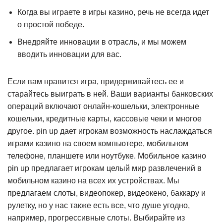
Когда вы играете в игры казино, речь не всегда идет
о простой победе.
Внедряйте инновации в отрасль, и мы можем
вводить инновации для вас.
Если вам нравится игра, придерживайтесь ее и
старайтесь выиграть в ней. Ваши варианты банковских
операций включают онлайн-кошельки, электронные
кошельки, кредитные карты, кассовые чеки и многое
другое. pin up дает игрокам возможность наслаждаться
играми казино на своем компьютере, мобильном
телефоне, планшете или ноутбуке. Мобильное казино
pin up предлагает игрокам целый мир развлечений в
мобильном казино на всех их устройствах. Мы
предлагаем слоты, видеопокер, видеокено, баккару и
рулетку, но у нас также есть все, что душе угодно,
например, прогрессивные слоты. Выбирайте из