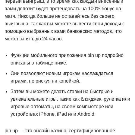
первый выигрыш, в то время как каждый внесенный
вами депозит будет претендовать на 100% бонус на
матч. Никогда больше не оставайтесь без своего
выигрыша, так как вы можете вывести свои доходы с
помощью выбранных вами банковских методов, что
может занять до 24 часов.
Функции мобильного приложения pin up подробно
описаны в таблице ниже.
Они позволяют новым игрокам наслаждаться
играми, не рискуя ни копейкой.
Затем вы можете делать ставки на быстрые и
увлекательные игры, такие как блэкджек, рулетка или
игровые автоматы, на своем компьютере или
устройствах iPhone, iPad или Android.
pin up — это онлайн-казино, сертифицированное