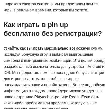
широкого спектра слотов, и мы предоставим вам те
игры в реальном времени, которые вы хотите.
Как играть в pin up
бесплатно без регистрации?
Узнайте, как выиграть максимально возможную сумму,
исследуя бонусную игру и выбирая выигрышные
символы и выигрышные комбинации. Это целый бренд,
разработанный исключительно для устройств Android и
iOS. Мы предоставляем все последние бонусы и акции
для игровых автоматов, чтобы все игроки
наслаждались нашим онлайн-казино! Более подробную
информацию о каждом провайдере можно увидеть на
нашей странице Playtech, странице Reels. Если есть
какая-либо проблема или проблема, которую вы не