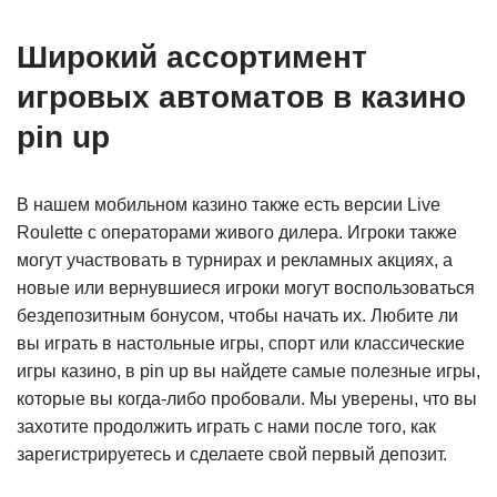
Широкий ассортимент
игровых автоматов в казино
pin up
В нашем мобильном казино также есть версии Live
Roulette с операторами живого дилера. Игроки также
могут участвовать в турнирах и рекламных акциях, а
новые или вернувшиеся игроки могут воспользоваться
бездепозитным бонусом, чтобы начать их. Любите ли
вы играть в настольные игры, спорт или классические
игры казино, в pin up вы найдете самые полезные игры,
которые вы когда-либо пробовали. Мы уверены, что вы
захотите продолжить играть с нами после того, как
зарегистрируетесь и сделаете свой первый депозит.