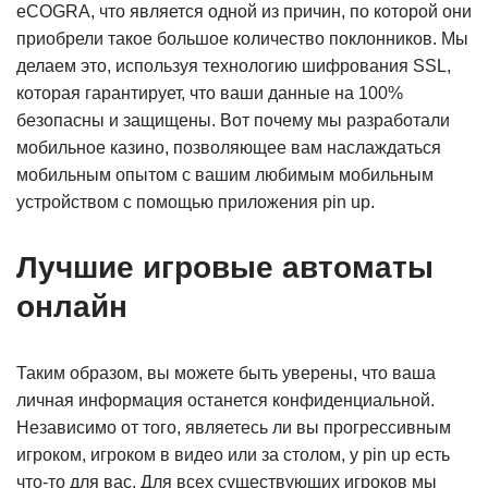
eCOGRA, что является одной из причин, по которой они
приобрели такое большое количество поклонников. Мы
делаем это, используя технологию шифрования SSL,
которая гарантирует, что ваши данные на 100%
безопасны и защищены. Вот почему мы разработали
мобильное казино, позволяющее вам наслаждаться
мобильным опытом с вашим любимым мобильным
устройством с помощью приложения pin up.
Лучшие игровые автоматы
онлайн
Таким образом, вы можете быть уверены, что ваша
личная информация останется конфиденциальной.
Независимо от того, являетесь ли вы прогрессивным
игроком, игроком в видео или за столом, у pin up есть
что-то для вас. Для всех существующих игроков мы