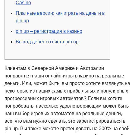
Casino
Платные версии: как играть на деньги в
pin up
pin up – регистрация в казино
Вывод денег со счета pin up
Клиентам в Северной Америке и Австралии
понравятся наши онлайн-игры в казино на реальные
деньги. Или, может быть, вы просто хотите взглянуть на
некоторые из наших самых прибыльных и популярных
прогрессивных игровых автоматов? Если вы хотите
попробовать, насколько удовлетворяющим может быть
наш выбор игровых автоматов на реальные деньги,
все, что вам нужно сделать, это зарегистрироваться в
pin up. Вы также можете претендовать на 300% на свой