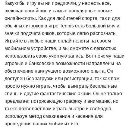
Какую бы игру вы ни предпочли, у нас есть все,
включая новейшие и самые популярные новые
онлайн-слоты. Как для любителей спорта, так и для
обычных игроков в игре Tennis есть большой мяч и
значки подсчета очков, которые легко распознать.
Играйте в любые наши онлайн-слоты на своем
мобильном устройстве, и вы сможете с легкостью
использовать свою учетную запись. Вот почему наши
игровые и банковские возможности направлены на
обеспечение наилучшего возможного опыта. Он
доступен без загрузки или регистрации, так как вам
просто нужно играть, чтобы выиграть бесплатные
спины и другие фантастические акции. Он не только
предлагает потрясающую графику и анимацию, но
также позволяет вам играть быстро и свободно,
используя метод смахивания и касания для
проведения ваших любимых игр.