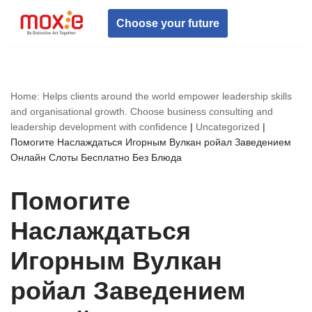
Choose your future
跳
至
正
文
Home: Helps clients around the world empower leadership skills
and organisational growth. Choose business consulting and
leadership development with confidence
|
Uncategorized
|
Помогите Наслаждаться Игорным Вулкан ройал Заведением
Онлайн Слоты Бесплатно Без Блюда
Помогите
Наслаждаться
Игорным Вулкан
ройал Заведением