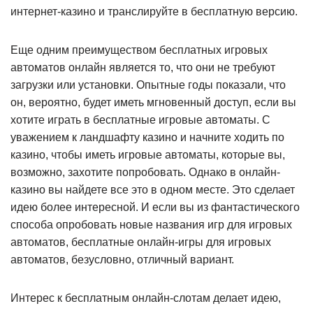
Онлайн-игры с бесплатными потоковыми игровыми
автоматами хороши для понимания того, как
участвовать в продуктах игровых автоматов, и начать
создавать подходы для игры в казино. Играйтесь в хоть
какое подобающее для Клиента период, online игорный
дом
Вулкан ройал
доступен 24 часа в сутки.
Бесплатные игровые автоматы также помогают
участникам из некоторых других стран тестировать
очень популярные автоматы для видеопокера без
загрузки. Здесь онлайн-игры не требуют приобретения
или даже разрешения, что делает их быстрым
учебником. Самое главное, что вам не нужно
позиционировать правильный доход, чтобы играть.
Вместе с тем бесплатные игровые автоматы
появляются в течение всего дня. Если вы хотите играть
на реальные деньги, начните документ с оригинального
интернет-казино и транслируйте в бесплатную версию.