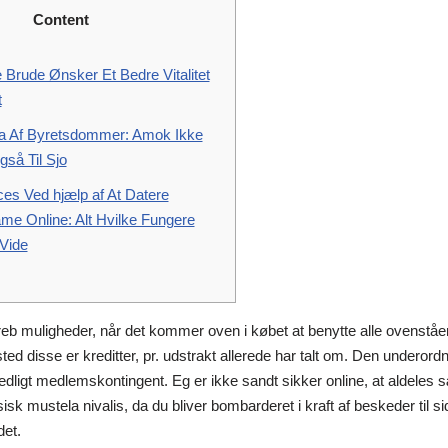
Content
e Brude Ønsker Et Bedre Vitalitet
t
 a Af Byretsdommer: Amok Ikke
så Til Sjo
ces Ved hjælp af At Datere
e Online: Alt Hvilke Fungere
Vide
reb muligheder, når det kommer oven i købet at benytte alle ovenståe
sted disse er kreditter, pr. udstrakt allerede har talt om. Den undero
nedligt medlemskontingent.
Eg er ikke sandt sikker online, at aldeles 
ssisk mustela nivalis, da du bliver bombarderet i kraft af beskeder til si
det.