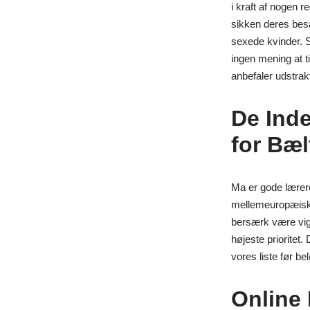
i kraft af nogen 
sikken deres besæ
sexede kvinder. S
ingen mening at til
anbefaler udstrakt
De Inde
for Bæl
Ma er gode lærere
mellemeuropæisk ti
bersærk være vigti
højeste prioritet
vores liste før bel
Online 