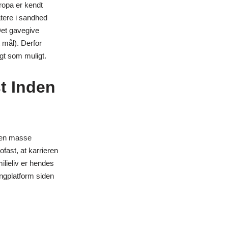
ropa er kendt
tere i sandhed
Det gavegive
t mål). Derfor
igt som muligt.
t Inden
e en masse
ofast, at karrieren
ilieliv er hendes
ingplatform siden